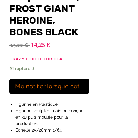
FROST GIANT
HEROINE,
BONES BLACK
Prix
14,25 €
Prix
 15,00 € 
promotionnel
original
CRAZY COLLECTOR DEAL
Aï rupture :(
Me notifier lorsque cet article est disponibl
Figurine en Plastique
Figurine sculptée main ou conçue
en 3D puis moulée pour la
production.
Echelle 25/28mm 1/64
Ideal pour les peintres débutants à