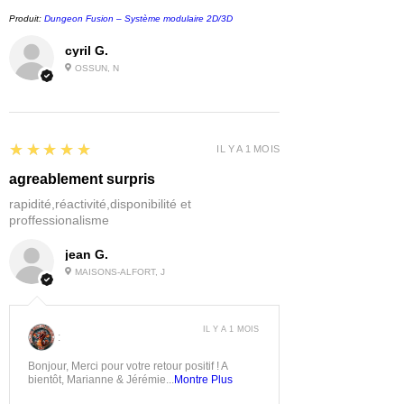
Produit:
Dungeon Fusion – Système modulaire 2D/3D
cyril G.
OSSUN, N
5
★★★★★
IL Y A 1 MOIS
agreablement surpris
rapidité,réactivité,disponibilité et
proffessionalisme
jean G.
MAISONS-ALFORT, J
IL Y A 1 MOIS
:
Bonjour, Merci pour votre retour positif ! A
bientôt, Marianne & Jérémie...
Montre Plus