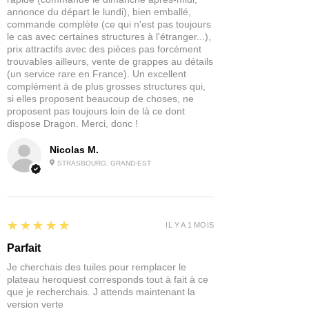
annonce du départ le lundi), bien emballé,
commande complète (ce qui n'est pas toujours
le cas avec certaines structures à l'étranger...),
prix attractifs avec des pièces pas forcément
trouvables ailleurs, vente de grappes au détails
(un service rare en France). Un excellent
complément à de plus grosses structures qui,
si elles proposent beaucoup de choses, ne
proposent pas toujours loin de là ce dont
dispose Dragon. Merci, donc !
Nicolas M.
STRASBOURG, GRAND-EST
5
★★★★★
IL Y A 1 MOIS
Parfait
Je cherchais des tuiles pour remplacer le
plateau heroquest corresponds tout à fait à ce
que je recherchais. J attends maintenant la
version verte