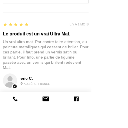
5
★★★★★
IL Y A 1 MOIS
Le produit est un vrai Ultra Mat.
Un vrai ultra mat. Par contre faire attention, au
peinture metalliques qui cessent de briller. Pour
ces partie, il faut prend un vernis satin ou
brillant. Pour Info, une partie de figurine
passée avec un vernis qui brillent redevient
Mat.
eric C.
AUBIÈRE, FRANCE
5
★★★★★
IL Y A 1 MOIS
tres bonne
la possibilité de commander a la grappe