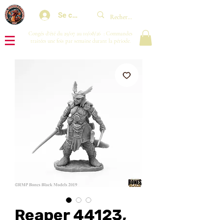
Se connecter
Congés d'été du 29/07 au 10/08/26 : Commandes
traitées une fois par semaine durant la période.
Reaper 44123,