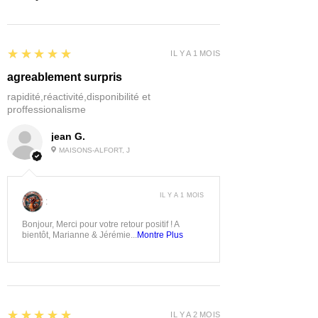
5
★★★★★
IL Y A 1 MOIS
agreablement surpris
rapidité,réactivité,disponibilité et
proffessionalisme
jean G.
MAISONS-ALFORT, J
IL Y A 1 MOIS
:
Bonjour, Merci pour votre retour positif ! A
bientôt, Marianne & Jérémie...
Montre Plus
5
★★★★★
IL Y A 2 MOIS