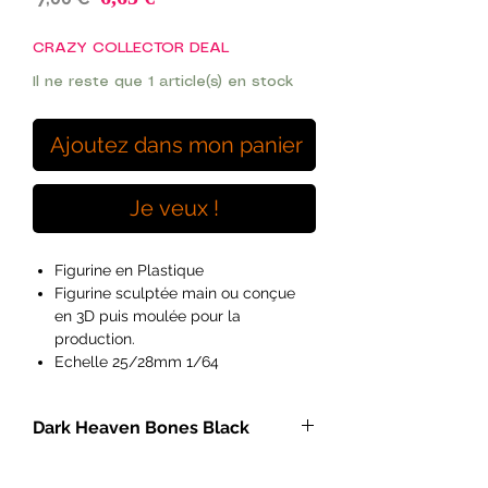
promotionnel
original
CRAZY COLLECTOR DEAL
Il ne reste que 1 article(s) en stock
Ajoutez dans mon panier
Je veux !
Figurine en Plastique
Figurine sculptée main ou conçue
en 3D puis moulée pour la
production.
Echelle 25/28mm 1/64
Ideal pour les peintres débutants à
exérimentés et les hobyistes.
Dark Heaven Bones Black
Figurines vendues non peintes et
pouvant necessitées de
- Miniatures héroic fantasy à
l'assemblage.