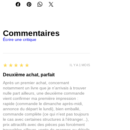
l'échelle de 25 mm
Les figurines Reaper Miniatures sont
- Bases intégrales
parfaites pour les jeux de rôles et de
- Modèles polymères non peints
plateaux du type Pathfinder,
- Gris foncé pour un apprêt plus facile
Dungeons and Dragons, Dragon
- Durable et prêt à peindre dès la sortie
Age, Castles and Crusades,
Commentaires
de l'emballage
Hackmaster, Frostgrave, Savage
Écrire une critique
Worlds, Ranger Of The Shadow
Deep...
IMPORTANT : Nos figurines ne sont
pas des jouets et ne conviennent
pas à un enfant de moins de 14 ans.
5
★★★★★
IL Y A 1 MOIS
Deuxième achat, parfait
Après un premier achat, concernant
notamment un livre que je n'arrivais à trouver
nulle part ailleurs, une deuxième commande
vient confirmer ma première impression :
rapide (commande le dimanche après-midi,
annonce du départ le lundi), bien emballé,
commande complète (ce qui n'est pas toujours
le cas avec certaines structures à l'étranger...),
prix attractifs avec des pièces pas forcément
trouvables ailleurs, vente de grappes au détails