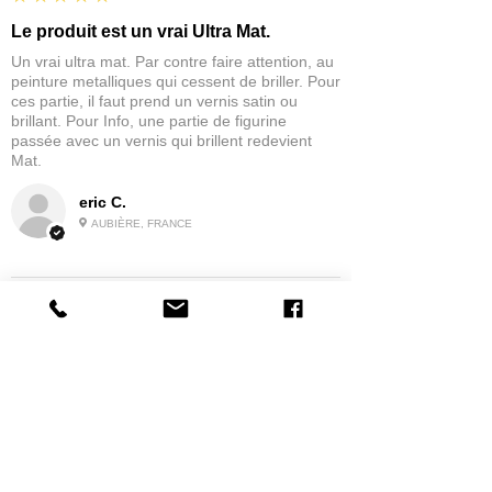
Le produit est un vrai Ultra Mat.
Un vrai ultra mat. Par contre faire attention, au
peinture metalliques qui cessent de briller. Pour
ces partie, il faut prend un vernis satin ou
brillant. Pour Info, une partie de figurine
passée avec un vernis qui brillent redevient
Mat.
eric C.
AUBIÈRE, FRANCE
5
★★★★★
IL Y A 1 MOIS
tres bonne
la possibilité de commander a la grappe
Produit:
Grappe - WARGAME ATLANTIC - Foot Knights (1150-
1320)
jean G.