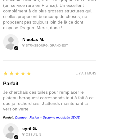
(un service rare en France). Un excellent
complément à de plus grosses structures qui,
si elles proposent beaucoup de choses, ne
proposent pas toujours loin de là ce dont
dispose Dragon. Merci, donc !
Nicolas M.
STRASBOURG, GRAND-EST
5
★★★★★
IL Y A 1 MOIS
Parfait
Je cherchais des tuiles pour remplacer le
plateau heroquest corresponds tout à fait à ce
que je recherchais. J attends maintenant la
version verte
Produit:
Dungeon Fusion – Système modulaire 2D/3D
cyril G.
OSSUN, N