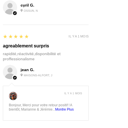
cyril G.
OSSUN, N
5
★★★★★
IL Y A 1 MOIS
agreablement surpris
rapidité,réactivité,disponibilité et
proffessionalisme
jean G.
MAISONS-ALFORT, J
IL Y A 1 MOIS
:
Bonjour, Merci pour votre retour positif ! A
bientôt, Marianne & Jérémie...
Montre Plus