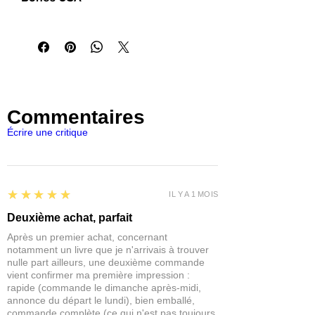
Figurines vendues non peintes et
Nouvelle gamme Bones Miniatures
pouvant necessitées de
produite aux USA par injection
l'assemblage.
thermoplastique.
Les figurines Reaper Miniatures sont
Plus rigide et détaillé que les autres
parfaites pour les jeux de rôles et de
gammes de la marque.
plateaux du type Pathfinder,
Dungeons and Dragons, Dragon
Commentaires
Age, Castles and Crusades,
Écrire une critique
Hackmaster, Frostgrave, Savage
Worlds, Ranger Of The Shadow
Deep...
IMPORTANT : Nos figurines ne sont
pas des jouets et ne conviennent
5
★★★★★
IL Y A 1 MOIS
pas à un enfant de moins de 14 ans.
Deuxième achat, parfait
Après un premier achat, concernant
notamment un livre que je n'arrivais à trouver
nulle part ailleurs, une deuxième commande
vient confirmer ma première impression :
rapide (commande le dimanche après-midi,
annonce du départ le lundi), bien emballé,
commande complète (ce qui n'est pas toujours