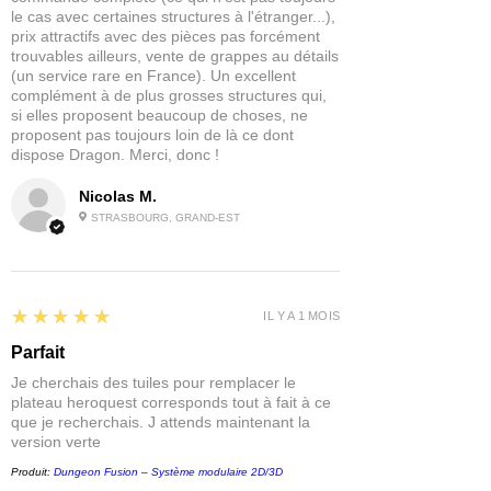
le cas avec certaines structures à l'étranger...),
prix attractifs avec des pièces pas forcément
trouvables ailleurs, vente de grappes au détails
(un service rare en France). Un excellent
complément à de plus grosses structures qui,
si elles proposent beaucoup de choses, ne
proposent pas toujours loin de là ce dont
dispose Dragon. Merci, donc !
Nicolas M.
STRASBOURG, GRAND-EST
5
★★★★★
IL Y A 1 MOIS
Parfait
Je cherchais des tuiles pour remplacer le
plateau heroquest corresponds tout à fait à ce
que je recherchais. J attends maintenant la
version verte
Produit:
Dungeon Fusion – Système modulaire 2D/3D