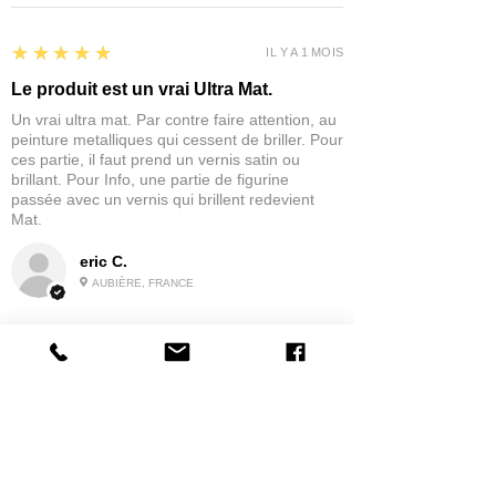
5
★★★★★
IL Y A 1 MOIS
Le produit est un vrai Ultra Mat.
Un vrai ultra mat. Par contre faire attention, au
peinture metalliques qui cessent de briller. Pour
ces partie, il faut prend un vernis satin ou
brillant. Pour Info, une partie de figurine
passée avec un vernis qui brillent redevient
Mat.
eric C.
AUBIÈRE, FRANCE
5
★★★★★
IL Y A 1 MOIS
tres bonne
la possibilité de commander a la grappe
Produit:
Grappe - WARGAME ATLANTIC - Foot Knights (1150-
1320)