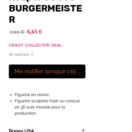
BURGERMEISTE
R
Prix
6,65 €
Prix
 7,00 € 
promotionnel
original
CRAZY COLLECTOR DEAL
Aï rupture :(
Me notifier lorsque cet article est disponibl
Figurine en résine.
Figurine sculptée main ou conçue
en 3D puis moulée pour la
production.
Echelle 25/28mm 1/64
Ideal pour les peintres débutants à
Bones USA
exérimentés et les hobyistes.