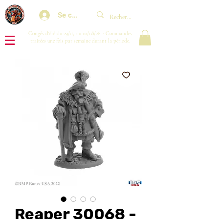
Se connecter
Congés d'été du 29/07 au 10/08/26 : Commandes
traitées une fois par semaine durant la période.
Reaper 30068 -