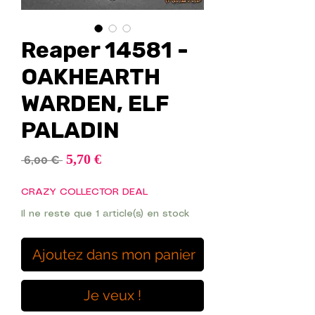
Reaper 14581 -
OAKHEARTH
WARDEN, ELF
PALADIN
Prix
5,70 €
Prix
 6,00 € 
promotionnel
original
CRAZY COLLECTOR DEAL
Il ne reste que 1 article(s) en stock
Ajoutez dans mon panier
Je veux !