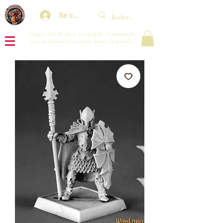
Se connecter
Congés d'été du 29/07 au 10/08/26 : Commandes
traitées une fois par semaine durant la période.