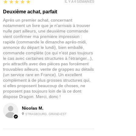
pas à un enfant de moins de 14 ans.
5
★★★★★
IL Y A 4 SEMAINES
Figure en Métal
Deuxième achat, parfait
Après un premier achat, concernant
notamment un livre que je n'arrivais à trouver
nulle part ailleurs, une deuxième commande
vient confirmer ma première impression :
rapide (commande le dimanche après-midi,
annonce du départ le lundi), bien emballé,
commande complète (ce qui n'est pas toujours
le cas avec certaines structures à l'étranger...),
prix attractifs avec des pièces pas forcément
trouvables ailleurs, vente de grappes au détails
(un service rare en France). Un excellent
complément à de plus grosses structures qui,
si elles proposent beaucoup de choses, ne
proposent pas toujours loin de là ce dont
dispose Dragon. Merci, donc !
Nicolas M.
STRASBOURG, GRAND-EST