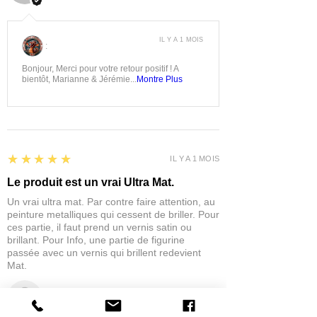
IL Y A 1 MOIS
:
Bonjour, Merci pour votre retour positif ! A
bientôt, Marianne & Jérémie...
Montre Plus
5
★★★★★
IL Y A 1 MOIS
Le produit est un vrai Ultra Mat.
Un vrai ultra mat. Par contre faire attention, au
peinture metalliques qui cessent de briller. Pour
ces partie, il faut prend un vernis satin ou
brillant. Pour Info, une partie de figurine
passée avec un vernis qui brillent redevient
Mat.
eric C.
AUBIÈRE, FRANCE