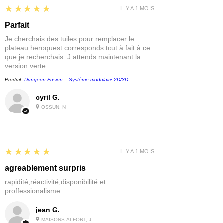
5
★★★★★
IL Y A 1 MOIS
Parfait
Je cherchais des tuiles pour remplacer le
plateau heroquest corresponds tout à fait à ce
que je recherchais. J attends maintenant la
version verte
Produit:
Dungeon Fusion – Système modulaire 2D/3D
cyril G.
OSSUN, N
5
★★★★★
IL Y A 1 MOIS
agreablement surpris
rapidité,réactivité,disponibilité et
proffessionalisme
jean G.
MAISONS-ALFORT, J