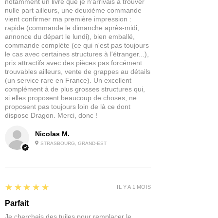
notamment un livre que je n'arrivais à trouver
nulle part ailleurs, une deuxième commande
vient confirmer ma première impression :
rapide (commande le dimanche après-midi,
annonce du départ le lundi), bien emballé,
commande complète (ce qui n'est pas toujours
le cas avec certaines structures à l'étranger...),
prix attractifs avec des pièces pas forcément
trouvables ailleurs, vente de grappes au détails
(un service rare en France). Un excellent
complément à de plus grosses structures qui,
si elles proposent beaucoup de choses, ne
proposent pas toujours loin de là ce dont
dispose Dragon. Merci, donc !
Nicolas M.
STRASBOURG, GRAND-EST
5
★★★★★
IL Y A 1 MOIS
Parfait
Je cherchais des tuiles pour remplacer le