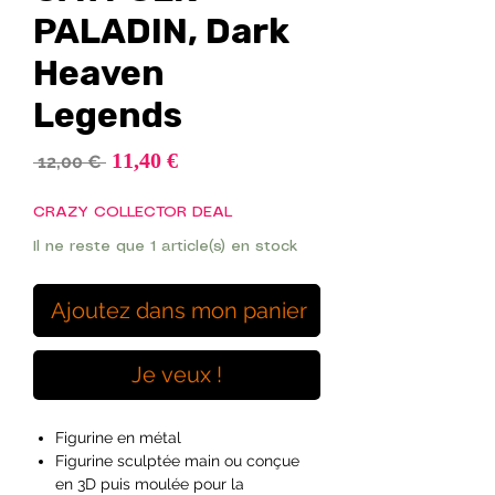
PALADIN, Dark
Heaven
Legends
Prix
11,40 €
Prix
 12,00 € 
promotionnel
original
CRAZY COLLECTOR DEAL
Il ne reste que 1 article(s) en stock
Ajoutez dans mon panier
Je veux !
Figurine en métal
Figurine sculptée main ou conçue
en 3D puis moulée pour la