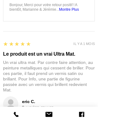
Bonjour, Merci pour votre retour positif ! A
bientôt, Marianne & Jérémie...
Montre Plus
5
★★★★★
IL Y A 1 MOIS
Le produit est un vrai Ultra Mat.
Un vrai ultra mat. Par contre faire attention, au
peinture metalliques qui cessent de briller. Pour
ces partie, il faut prend un vernis satin ou
brillant. Pour Info, une partie de figurine
passée avec un vernis qui brillent redevient
Mat.
eric C.
AUBIÈRE, FRANCE
5
★★★★★
IL Y A 1 MOIS