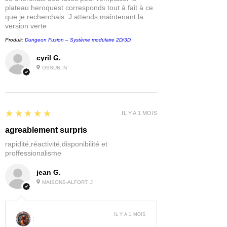
plateau heroquest corresponds tout à fait à ce
que je recherchais. J attends maintenant la
version verte
Produit:
Dungeon Fusion – Système modulaire 2D/3D
cyril G.
OSSUN, N
5
★★★★★
IL Y A 1 MOIS
agreablement surpris
rapidité,réactivité,disponibilité et
proffessionalisme
jean G.
MAISONS-ALFORT, J
IL Y A 1 MOIS
: