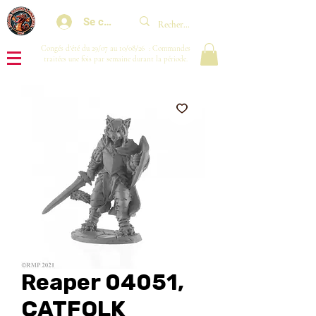
Se connecter
Congés d'été du 29/07 au 10/08/26 : Commandes
traitées une fois par semaine durant la période.
Reaper 04051,
CATFOLK