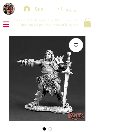
Se connecter
Congés d'été du 29/07 au 10/08/26 : Commandes
traitées une fois par semaine durant la période.