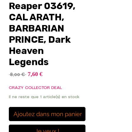
Reaper 03619,
CAL ARATH,
BARBARIAN
PRINCE, Dark
Heaven
Legends
Prix
7,60 €
Prix
 8,00 € 
promotionnel
original
CRAZY COLLECTOR DEAL
Il ne reste que 1 article(s) en stock
Ajoutez dans mon panier
Je veux !