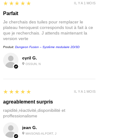
5
★★★★★
IL Y A 1 MOIS
Parfait
Je cherchais des tuiles pour remplacer le
plateau heroquest corresponds tout à fait à ce
que je recherchais. J attends maintenant la
version verte
Produit:
Dungeon Fusion – Système modulaire 2D/3D
cyril G.
OSSUN, N
5
★★★★★
IL Y A 1 MOIS
agreablement surpris
rapidité,réactivité,disponibilité et
proffessionalisme
jean G.
MAISONS-ALFORT, J