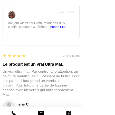
IL Y A 1 MOIS
:
Bonjour, Merci pour votre retour positif ! A
bientôt, Marianne & Jérémie...
Montre Plus
5
★★★★★
IL Y A 1 MOIS
Le produit est un vrai Ultra Mat.
Un vrai ultra mat. Par contre faire attention, au
peinture metalliques qui cessent de briller. Pour
ces partie, il faut prend un vernis satin ou
brillant. Pour Info, une partie de figurine
passée avec un vernis qui brillent redevient
Mat.
eric C.
AUBIÈRE, FRANCE