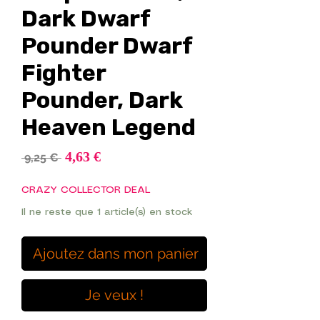
Dark Dwarf
Pounder Dwarf
Fighter
Pounder, Dark
Heaven Legend
Prix
4,63 €
Prix
 9,25 € 
promotionnel
original
CRAZY COLLECTOR DEAL
Il ne reste que 1 article(s) en stock
Ajoutez dans mon panier
Je veux !