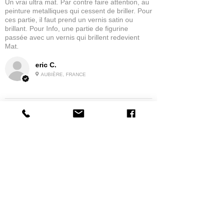
Un vrai ultra mat. Par contre faire attention, au
peinture metalliques qui cessent de briller. Pour
ces partie, il faut prend un vernis satin ou
brillant. Pour Info, une partie de figurine
passée avec un vernis qui brillent redevient
Mat.
eric C.
AUBIÈRE, FRANCE
5
★★★★★
IL Y A 1 MOIS
tres bonne
la possibilité de commander a la grappe
Produit:
Grappe - WARGAME ATLANTIC - Foot Knights (1150-
1320)
jean G.
MAISONS-ALFORT, J