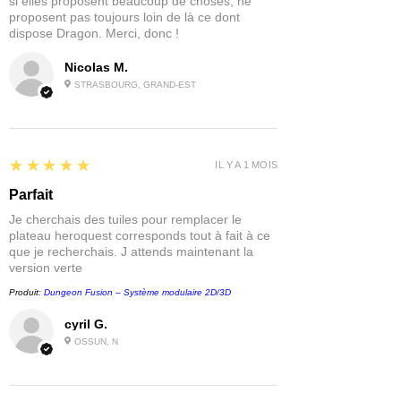
si elles proposent beaucoup de choses, ne
proposent pas toujours loin de là ce dont
dispose Dragon. Merci, donc !
Nicolas M.
STRASBOURG, GRAND-EST
5
★★★★★
IL Y A 1 MOIS
Parfait
Je cherchais des tuiles pour remplacer le
plateau heroquest corresponds tout à fait à ce
que je recherchais. J attends maintenant la
version verte
Produit:
Dungeon Fusion – Système modulaire 2D/3D
cyril G.
OSSUN, N