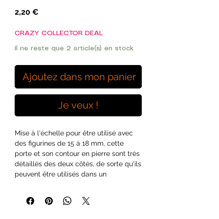
Prix
2,20 €
CRAZY COLLECTOR DEAL
Il ne reste que 2 article(s) en stock
Ajoutez dans mon panier
Je veux !
Mise à l'échelle pour être utilisé avec
des figurines de 15 à 18 mm, cette
porte et son contour en pierre sont très
détaillés des deux côtés, de sorte qu'ils
peuvent être utilisés dans un
aménagement de donjon ainsi que sur
des bâtiments.
Avec un cadre carré et un linteau en
pierre au sommet