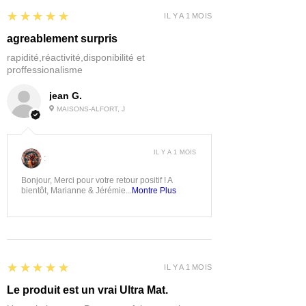
5
★★★★★
IL Y A 1 MOIS
agreablement surpris
rapidité,réactivité,disponibilité et
proffessionalisme
jean G.
MAISONS-ALFORT, J
IL Y A 1 MOIS
:
Bonjour, Merci pour votre retour positif ! A
bientôt, Marianne & Jérémie...
Montre Plus
5
★★★★★
IL Y A 1 MOIS
Le produit est un vrai Ultra Mat.