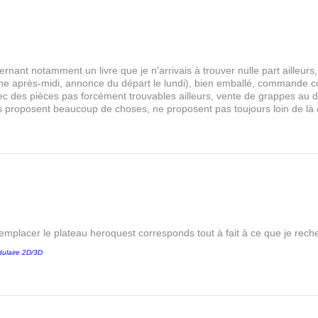
rnant notamment un livre que je n'arrivais à trouver nulle part aille
 après-midi, annonce du départ le lundi), bien emballé, commande comp
s avec des pièces pas forcément trouvables ailleurs, vente de grappes au
les proposent beaucoup de choses, ne proposent pas toujours loin de là
remplacer le plateau heroquest corresponds tout à fait à ce que je reche
ulaire 2D/3D