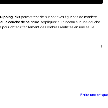
Dipping Inks
permettent de nuancer vos figurines de manière
seule couche de peinture
. Appliquez au pinceau sur une couche
e pour obtenir facilement des ombres réalistes en une seule
lleure solution de
peinture rapide (Speed painting)
du marché
rast
) et gagner du temps pour le jeu.
rrivage de cet article, comptez une 10aine de jours de délais.
par les peintres avancés grâce à ses propriétés uniques
s
et les
volumes
, de
mélanger et d'estomper les couleurs
avec
aleur les détails de votre figurine et de l'utiliser comme point de
essionnelle.
ns un pot de 60ml afin que vous ayez assez de produit pour
acilité.
Écrire une critique