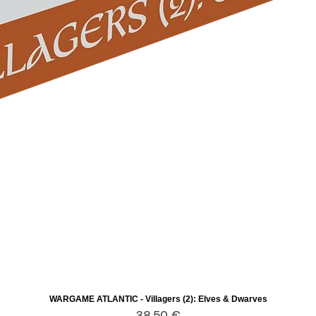
WARGAME ATLANTIC - Villagers (2): Elves & Dwarves
Aperçu rapide
Prix
38,50 €