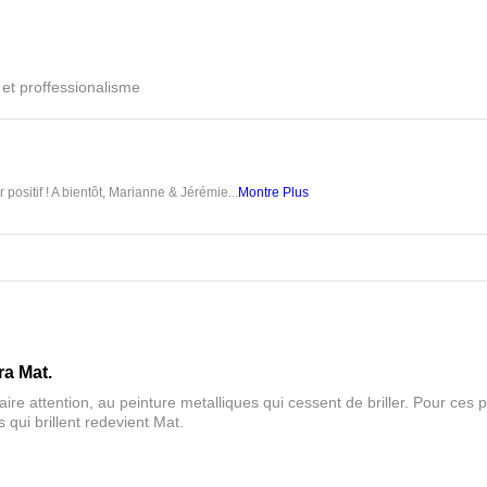
é et proffessionalisme
 positif ! A bientôt, Marianne & Jérémie...
Montre Plus
ra Mat.
aire attention, au peinture metalliques qui cessent de briller. Pour ces pa
 qui brillent redevient Mat.