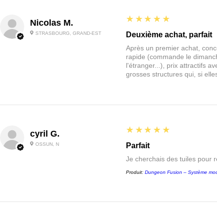
5
★★★★★
Nicolas M.
STRASBOURG, GRAND-EST
Deuxième achat, parfait
Après un premier achat, conce
rapide (commande le dimanche
l'étranger...), prix attractif
grosses structures qui, si el
5
★★★★★
cyril G.
OSSUN, N
Parfait
Je cherchais des tuiles pour 
Produit:
Dungeon Fusion – Système mod