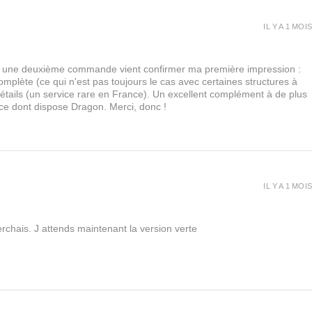
IL Y A 1 MOIS
urs, une deuxième commande vient confirmer ma première impression :
lète (ce qui n'est pas toujours le cas avec certaines structures à
 détails (un service rare en France). Un excellent complément à de plus
 ce dont dispose Dragon. Merci, donc !
IL Y A 1 MOIS
rchais. J attends maintenant la version verte