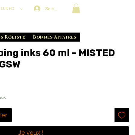
Se connecter
EUR (€)
s Rôliste
Bonnes Affaires
ping inks 60 ml - MISTED
 GSW
ock
ier
Je veux !