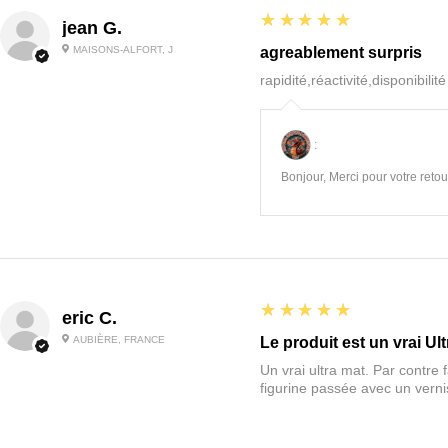
5
★★★★★
jean G.
MAISONS-ALFORT, J
agreablement surpris
rapidité,réactivité,disponibilit
:
Bonjour, Merci pour votre retour
5
★★★★★
eric C.
AUBIÈRE, FRANCE
Le produit est un vrai Ult
Un vrai ultra mat. Par contre f
figurine passée avec un vernis