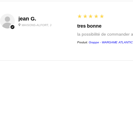
5
★★★★★
jean G.
MAISONS-ALFORT, J
tres bonne
la possibilité de commander 
Produit:
Grappe - WARGAME ATLANTIC - 