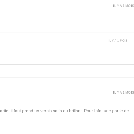
IL Y A 1 MOIS
IL Y A 1 MOIS
IL Y A 1 MOIS
rtie, il faut prend un vernis satin ou brillant. Pour Info, une partie de