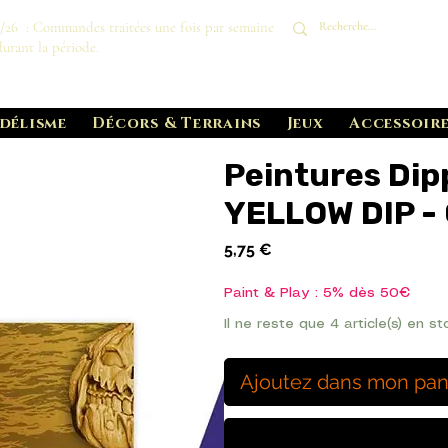
8/26 : Commandes traitées une fois par semaine
durant la période.
délisme
Décors & Terrains
Jeux
Accessoire
Peintures Dip
YELLOW DIP -
Prix
5,75 €
Paint & Play : 5% dès 50€
Il ne reste que 4 article(s) en st
Ajoutez dans mon pan