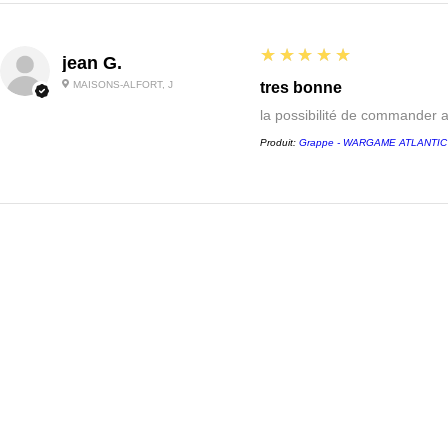
5
★★★★★
jean G.
MAISONS-ALFORT, J
tres bonne
la possibilité de commander 
Produit:
Grappe - WARGAME ATLANTIC - 