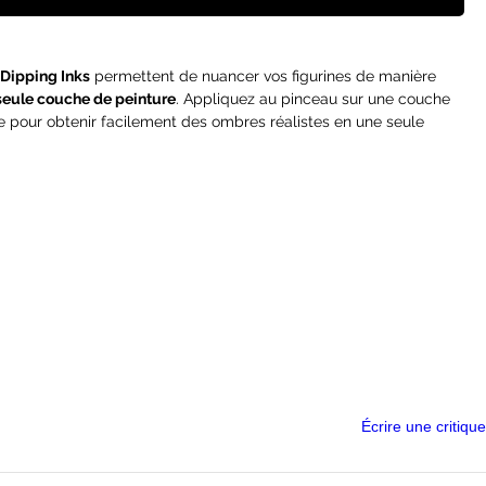
Dipping Inks
permettent de nuancer vos figurines de manière
seule couche de peinture
. Appliquez au pinceau sur une couche
e pour obtenir facilement des ombres réalistes en une seule
lleure solution de
peinture rapide (Speed painting)
du marché
rast
) et gagner du temps pour le jeu.
par les peintres avancés grâce à ses propriétés uniques
s
et les
volumes
, de
mélanger et d'estomper les couleurs
avec
aleur les détails de votre figurine et de l'utiliser comme point de
essionnelle.
ns un pot de 60ml afin que vous ayez assez de produit pour
acilité.
Écrire une critique