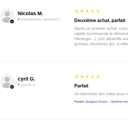
5
★★★★★
Nicolas M.
STRASBOURG, GRAND-EST
Deuxième achat, parfait
Après un premier achat, conce
rapide (commande le dimanche
l'étranger...), prix attractif
grosses structures qui, si el
5
★★★★★
cyril G.
OSSUN, N
Parfait
Je cherchais des tuiles pour 
Produit:
Dungeon Fusion – Système mod