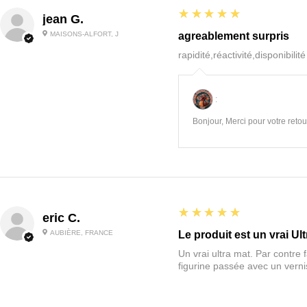
5
★★★★★
jean G.
MAISONS-ALFORT, J
agreablement surpris
rapidité,réactivité,disponibilit
:
Bonjour, Merci pour votre retour
5
★★★★★
eric C.
AUBIÈRE, FRANCE
Le produit est un vrai Ult
Un vrai ultra mat. Par contre f
figurine passée avec un vernis