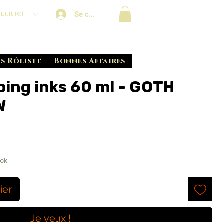
Se connecter
EUR (€)
s Rôliste
Bonnes Affaires
ping inks 60 ml - GOTH
W
ock
ier
Je veux !