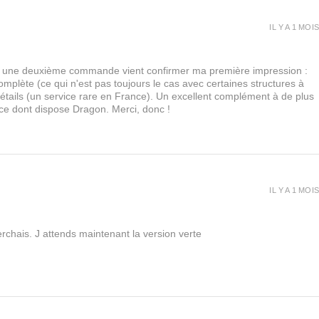
IL Y A 1 MOIS
urs, une deuxième commande vient confirmer ma première impression :
lète (ce qui n'est pas toujours le cas avec certaines structures à
 détails (un service rare en France). Un excellent complément à de plus
 ce dont dispose Dragon. Merci, donc !
IL Y A 1 MOIS
rchais. J attends maintenant la version verte