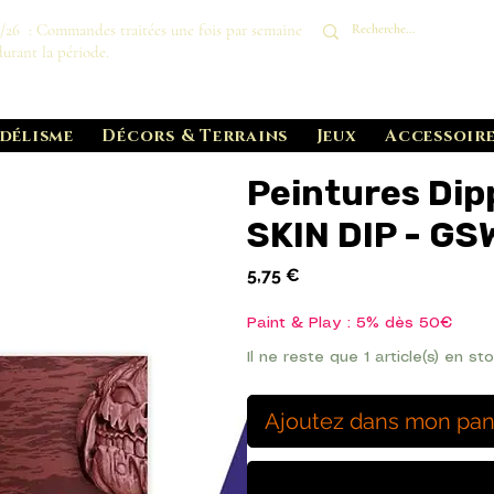
8/26 : Commandes traitées une fois par semaine
durant la période.
délisme
Décors & Terrains
Jeux
Accessoire
Peintures Dip
SKIN DIP - GS
Prix
5,75 €
Paint & Play : 5% dès 50€
Il ne reste que 1 article(s) en st
Ajoutez dans mon pan