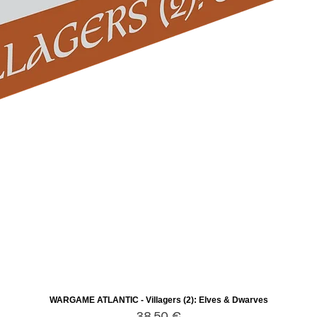
WARGAME ATLANTIC - Villagers (2): Elves & Dwarves
Aperçu rapide
Prix
38,50 €