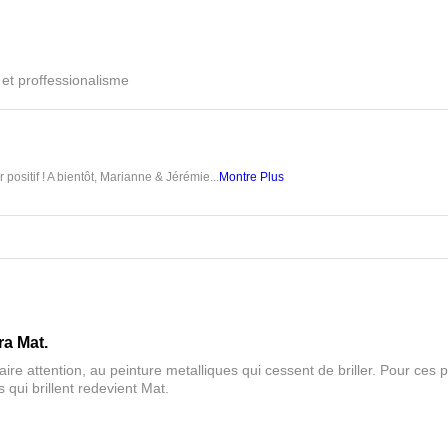
é et proffessionalisme
 positif ! A bientôt, Marianne & Jérémie...
Montre Plus
ra Mat.
aire attention, au peinture metalliques qui cessent de briller. Pour ces pa
 qui brillent redevient Mat.