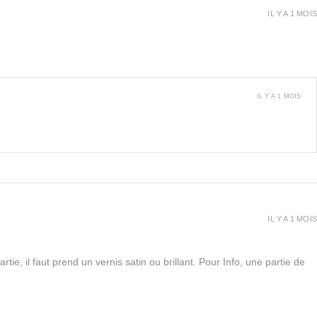
IL Y A 1 MOIS
IL Y A 1 MOIS
IL Y A 1 MOIS
rtie, il faut prend un vernis satin ou brillant. Pour Info, une partie de