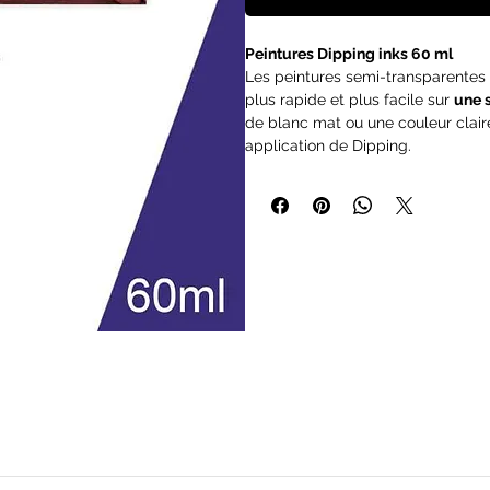
Peintures Dipping inks 60 ml
Les peintures semi-transparentes
plus rapide et plus facile sur
une 
de blanc mat ou une couleur clair
application de Dipping.
La gamme Dipping Inks est la mei
pour
contraster vos figurines
(
cont
Elle peut également être utilisée 
permettant de
marquer les ombre
facilité, de mettre rapidement en v
départ pour une peinture plus prof
Ces peintures ont été conçues da
peindre des armées entières avec f
Contenu : 1x Dipping Ink en 60ml