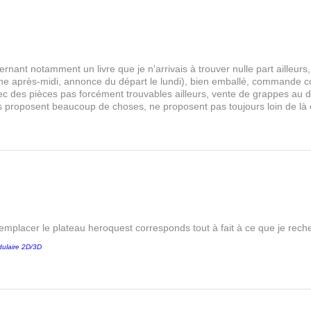
rnant notamment un livre que je n'arrivais à trouver nulle part aille
 après-midi, annonce du départ le lundi), bien emballé, commande comp
s avec des pièces pas forcément trouvables ailleurs, vente de grappes au
les proposent beaucoup de choses, ne proposent pas toujours loin de là
remplacer le plateau heroquest corresponds tout à fait à ce que je reche
ulaire 2D/3D