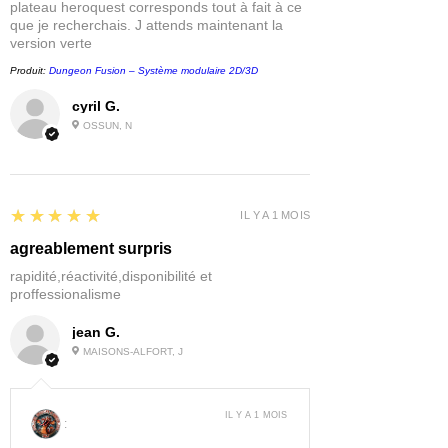
plateau heroquest corresponds tout à fait à ce
que je recherchais. J attends maintenant la
version verte
Produit:
Dungeon Fusion – Système modulaire 2D/3D
cyril G.
OSSUN, N
5
★★★★★
IL Y A 1 MOIS
agreablement surpris
rapidité,réactivité,disponibilité et
proffessionalisme
jean G.
MAISONS-ALFORT, J
IL Y A 1 MOIS
: