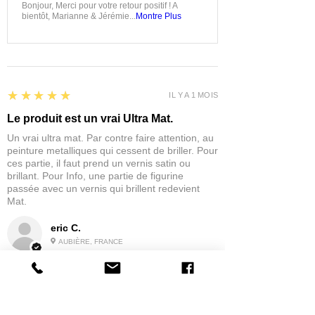
Bonjour, Merci pour votre retour positif ! A
bientôt, Marianne & Jérémie...
Montre Plus
5
★★★★★
IL Y A 1 MOIS
Le produit est un vrai Ultra Mat.
Un vrai ultra mat. Par contre faire attention, au
peinture metalliques qui cessent de briller. Pour
ces partie, il faut prend un vernis satin ou
brillant. Pour Info, une partie de figurine
passée avec un vernis qui brillent redevient
Mat.
eric C.
AUBIÈRE, FRANCE
5
★★★★★
IL Y A 1 MOIS