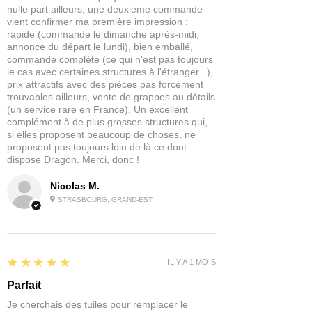
nulle part ailleurs, une deuxième commande
point de départ pour une peinture plus
vient confirmer ma première impression :
professionnelle.
rapide (commande le dimanche après-midi,
annonce du départ le lundi), bien emballé,
Ces peintures ont été conçues dans un
commande complète (ce qui n'est pas toujours
pot de 60ml afin que vous ayez assez
le cas avec certaines structures à l'étranger...),
prix attractifs avec des pièces pas forcément
de produit pour peindre des armées
trouvables ailleurs, vente de grappes au détails
entières avec facilité.
(un service rare en France). Un excellent
complément à de plus grosses structures qui,
Contenu : 1x Dipping Ink en 60ml
si elles proposent beaucoup de choses, ne
proposent pas toujours loin de là ce dont
dispose Dragon. Merci, donc !
Nicolas M.
STRASBOURG, GRAND-EST
5
★★★★★
IL Y A 1 MOIS
Parfait
Je cherchais des tuiles pour remplacer le