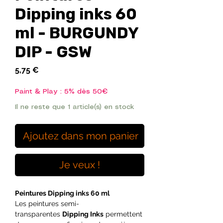
Dipping inks 60
ml - BURGUNDY
DIP - GSW
Prix
5,75 €
Paint & Play : 5% dès 50€
Il ne reste que 1 article(s) en stock
Ajoutez dans mon panier
Je veux !
Peintures Dipping inks 60 ml
Les peintures semi-
transparentes
Dipping Inks
permettent