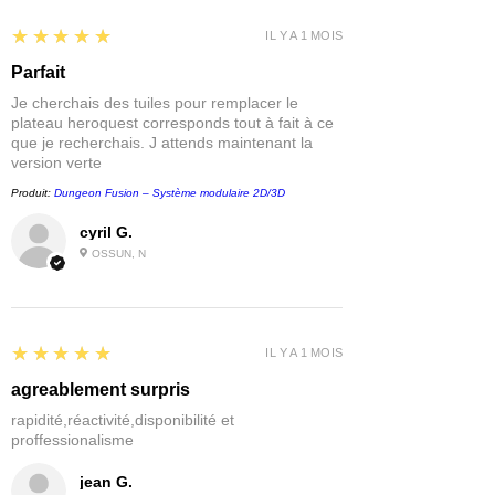
5
★★★★★
IL Y A 1 MOIS
Parfait
Je cherchais des tuiles pour remplacer le
plateau heroquest corresponds tout à fait à ce
que je recherchais. J attends maintenant la
version verte
Produit:
Dungeon Fusion – Système modulaire 2D/3D
cyril G.
OSSUN, N
5
★★★★★
IL Y A 1 MOIS
agreablement surpris
rapidité,réactivité,disponibilité et
proffessionalisme
jean G.