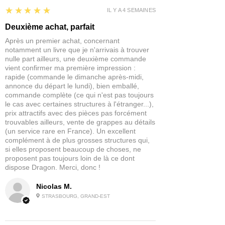
AK11065 ROSE INTENSE
5
★★★★★
IL Y A 4 SEMAINES
AK11037 JAUNE PASTEL
Deuxième achat, parfait
Après un premier achat, concernant
notamment un livre que je n'arrivais à trouver
nulle part ailleurs, une deuxième commande
vient confirmer ma première impression :
rapide (commande le dimanche après-midi,
annonce du départ le lundi), bien emballé,
commande complète (ce qui n'est pas toujours
le cas avec certaines structures à l'étranger...),
prix attractifs avec des pièces pas forcément
trouvables ailleurs, vente de grappes au détails
(un service rare en France). Un excellent
complément à de plus grosses structures qui,
si elles proposent beaucoup de choses, ne
proposent pas toujours loin de là ce dont
dispose Dragon. Merci, donc !
Nicolas M.
STRASBOURG, GRAND-EST