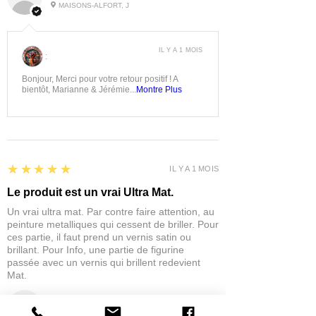
MAISONS-ALFORT, J
IL Y A 1 MOIS
:
Bonjour, Merci pour votre retour positif ! A
bientôt, Marianne & Jérémie...
Montre Plus
5
★★★★★
IL Y A 1 MOIS
Le produit est un vrai Ultra Mat.
Un vrai ultra mat. Par contre faire attention, au
peinture metalliques qui cessent de briller. Pour
ces partie, il faut prend un vernis satin ou
brillant. Pour Info, une partie de figurine
passée avec un vernis qui brillent redevient
Mat.
eric C.
AUBIÈRE, FRANCE