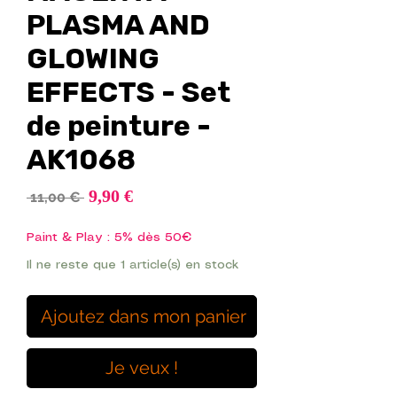
PLASMA AND
GLOWING
EFFECTS - Set
de peinture -
AK1068
Prix
9,90 €
Prix
 11,00 € 
promotionnel
original
Paint & Play : 5% dès 50€
Il ne reste que 1 article(s) en stock
Ajoutez dans mon panier
Je veux !