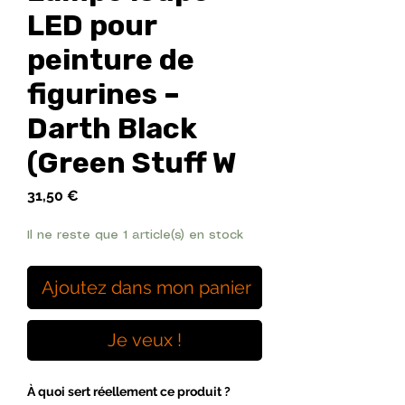
LED pour
peinture de
figurines –
Darth Black
(Green Stuff W
Prix
31,50 €
Il ne reste que 1 article(s) en stock
Ajoutez dans mon panier
Je veux !
À quoi sert réellement ce produit ?