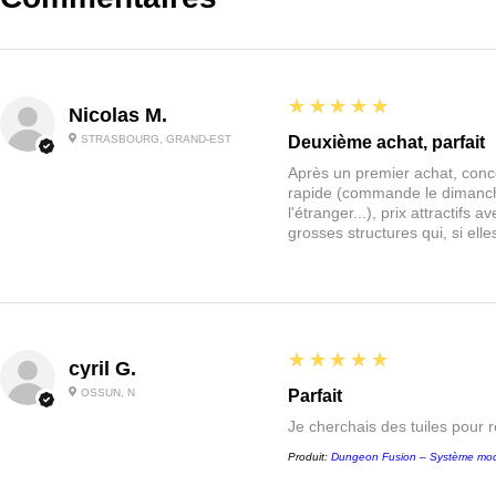
5
★★★★★
Nicolas M.
STRASBOURG, GRAND-EST
Deuxième achat, parfait
Après un premier achat, conce
rapide (commande le dimanche
l'étranger...), prix attractif
grosses structures qui, si el
5
★★★★★
cyril G.
OSSUN, N
Parfait
Je cherchais des tuiles pour 
Produit:
Dungeon Fusion – Système mod