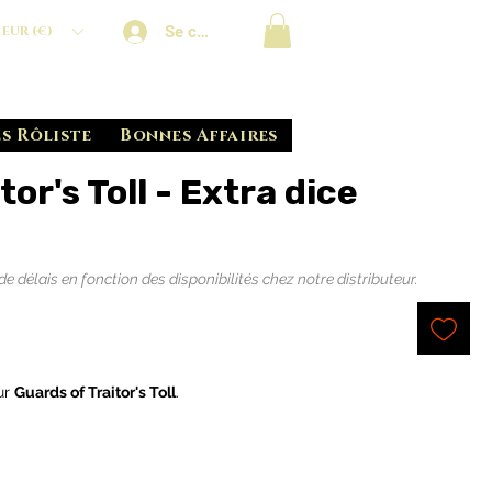
Se connecter
EUR (€)
s Rôliste
Bonnes Affaires
or's Toll - Extra dice
délais en fonction des disponibilités chez notre distributeur.
ur
Guards of Traitor's Toll
.