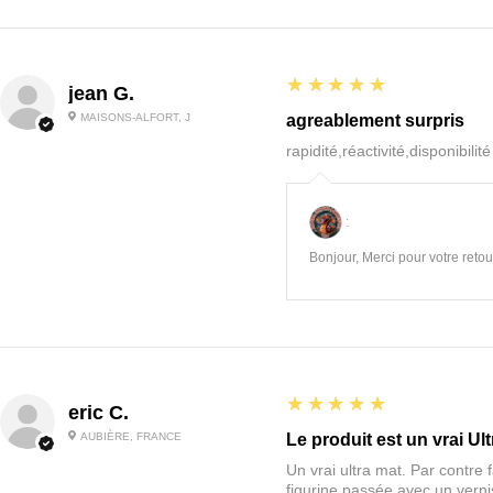
5
★★★★★
jean G.
MAISONS-ALFORT, J
agreablement surpris
rapidité,réactivité,disponibilit
:
Bonjour, Merci pour votre retour
5
★★★★★
eric C.
AUBIÈRE, FRANCE
Le produit est un vrai Ult
Un vrai ultra mat. Par contre f
figurine passée avec un vernis