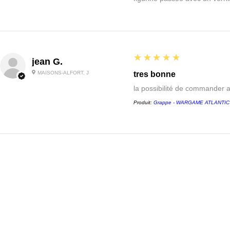
5
★★★★★
jean G.
MAISONS-ALFORT, J
tres bonne
la possibilité de commander 
Produit:
Grappe - WARGAME ATLANTIC - 