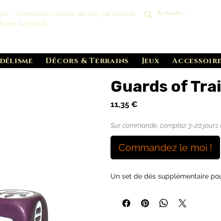
8/26 : Commandes traitées une fois par semaine
durant la période.
délisme
Décors & Terrains
Jeux
Accessoire
Guards of Trait
Prix
11,35 €
Sur commande, comptez 3-20 jours de 
Commandez le moi !
Un set de dés supplémentaire po