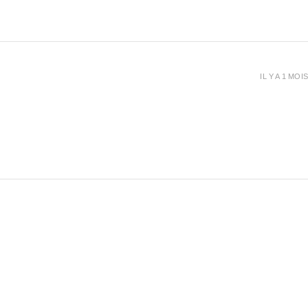
IL Y A 1 MOIS