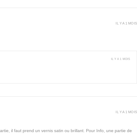
IL Y A 1 MOIS
IL Y A 1 MOIS
IL Y A 1 MOIS
rtie, il faut prend un vernis satin ou brillant. Pour Info, une partie de