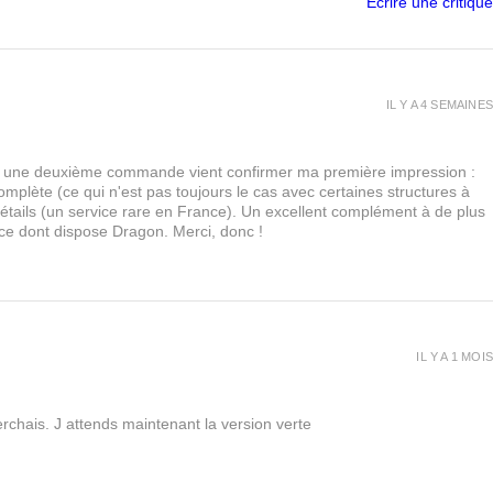
Écrire une critique
IL Y A 4 SEMAINES
urs, une deuxième commande vient confirmer ma première impression :
lète (ce qui n'est pas toujours le cas avec certaines structures à
 détails (un service rare en France). Un excellent complément à de plus
 ce dont dispose Dragon. Merci, donc !
IL Y A 1 MOIS
rchais. J attends maintenant la version verte