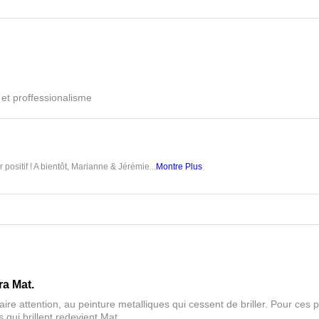
é et proffessionalisme
 positif ! A bientôt, Marianne & Jérémie...
Montre Plus
ra Mat.
aire attention, au peinture metalliques qui cessent de briller. Pour ces pa
 qui brillent redevient Mat.