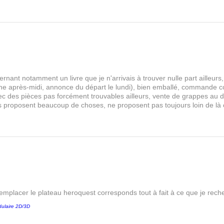
rnant notamment un livre que je n'arrivais à trouver nulle part aille
 après-midi, annonce du départ le lundi), bien emballé, commande comp
s avec des pièces pas forcément trouvables ailleurs, vente de grappes au
les proposent beaucoup de choses, ne proposent pas toujours loin de là
remplacer le plateau heroquest corresponds tout à fait à ce que je reche
ulaire 2D/3D