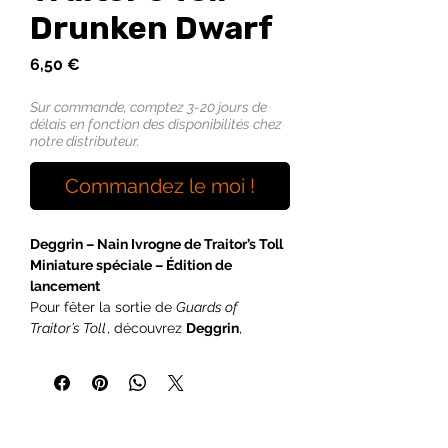
Drunken Dwarf
Prix
6,50 €
Sur commande, comptez 3-20 jours de
délais en fonction des disponibilités chez
notre distributeur.
Commandez le moi !
Deggrin – Nain Ivrogne de Traitor’s Toll
Miniature spéciale – Édition de
lancement
Pour fêter la sortie de
Guards of
Traitor’s Toll
, découvrez
Deggrin
,
citoyen bien connu de la ville… surtout
pour sa passion inébranlable des
tavernes locales. Toujours prêt pour
une tournée (ou trois), ce nain bourru
ajoutera une touche de caractère (et de