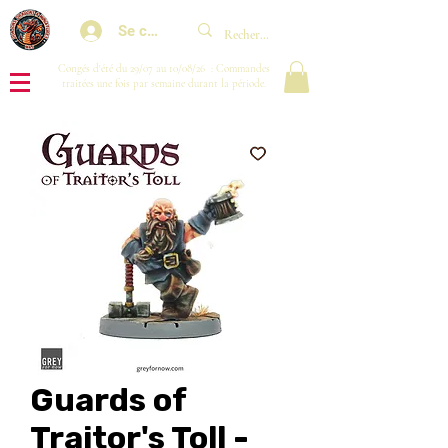
Se connecter
Congés d'été du 29/07 au 10/08/26 : Commandes
traitées une fois par semaine durant la période.
Guards of
Traitor's Toll -