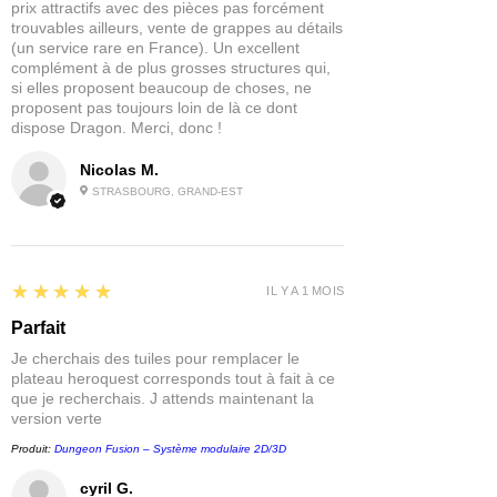
prix attractifs avec des pièces pas forcément
trouvables ailleurs, vente de grappes au détails
(un service rare en France). Un excellent
complément à de plus grosses structures qui,
si elles proposent beaucoup de choses, ne
proposent pas toujours loin de là ce dont
dispose Dragon. Merci, donc !
Nicolas M.
STRASBOURG, GRAND-EST
5
★★★★★
IL Y A 1 MOIS
Parfait
Je cherchais des tuiles pour remplacer le
plateau heroquest corresponds tout à fait à ce
que je recherchais. J attends maintenant la
version verte
Produit:
Dungeon Fusion – Système modulaire 2D/3D
cyril G.