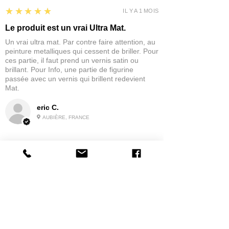
5
★★★★★
IL Y A 1 MOIS
Le produit est un vrai Ultra Mat.
Un vrai ultra mat. Par contre faire attention, au
peinture metalliques qui cessent de briller. Pour
ces partie, il faut prend un vernis satin ou
brillant. Pour Info, une partie de figurine
passée avec un vernis qui brillent redevient
Mat.
eric C.
AUBIÈRE, FRANCE
5
★★★★★
IL Y A 1 MOIS
tres bonne
la possibilité de commander a la grappe
Produit:
Grappe - WARGAME ATLANTIC - Foot Knights (1150-
1320)