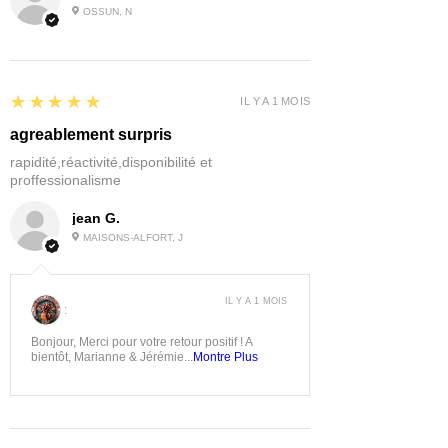
OSSUN, N
5
★★★★★
IL Y A 1 MOIS
agreablement surpris
rapidité,réactivité,disponibilité et
proffessionalisme
jean G.
MAISONS-ALFORT, J
IL Y A 1 MOIS
:
Bonjour, Merci pour votre retour positif ! A
bientôt, Marianne & Jérémie...
Montre Plus