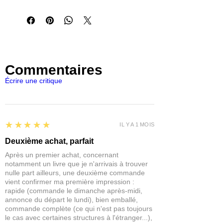
végétation naturelle, offrant ainsi un
haut niveau de réalisme. Les tiges
peuvent être enchevêtrées pour créer
des arbustes et des buissons denses,
ou bien séparées pour couvrir de plus
grandes surfaces.
Commentaires
Chaque blister contient 8x8x3cm de
Écrire une critique
tiges d'arbustes densément tassées.
Chaque tige mesure environ 4 cm de
long.
5
★★★★★
IL Y A 1 MOIS
Deuxième achat, parfait
Après un premier achat, concernant
notamment un livre que je n'arrivais à trouver
nulle part ailleurs, une deuxième commande
vient confirmer ma première impression :
rapide (commande le dimanche après-midi,
annonce du départ le lundi), bien emballé,
commande complète (ce qui n'est pas toujours
le cas avec certaines structures à l'étranger...),