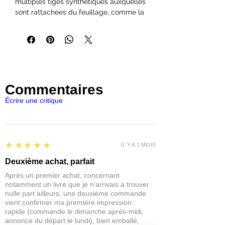
multiples tiges synthétiques auxquelles
sont rattachées du feuillage, comme la
végétation naturelle, offrant ainsi un
haut niveau de réalisme. Les tiges
peuvent être enchevêtrées pour créer
des arbustes et des buissons denses,
ou bien séparées pour couvrir de plus
grandes surfaces.
Commentaires
Chaque blister contient 8x8x3cm de
Écrire une critique
tiges d'arbustes densément tassées.
Chaque tige mesure environ 4 cm de
long.
5
★★★★★
IL Y A 1 MOIS
Deuxième achat, parfait
Après un premier achat, concernant
notamment un livre que je n'arrivais à trouver
nulle part ailleurs, une deuxième commande
vient confirmer ma première impression :
rapide (commande le dimanche après-midi,
annonce du départ le lundi), bien emballé,