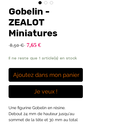
Gobelin -
ZEALOT
Miniatures
Prix
7,65 €
Prix
 8,50 € 
promotionnel
original
Il ne reste que 1 article(s) en stock
Ajoutez dans mon panier
Je veux !
Une figurine Gobelin en résine.
Debout 24 mm de hauteur jusqu'au
sommet de la tête et 30 mm au total