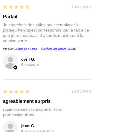
5
★★★★★
IL Y A 1 MOIS
Parfait
Je cherchais des tuiles pour remplacer le
plateau heroquest corresponds tout à fait à ce
que je recherchais. J attends maintenant la
version verte
Produit:
Dungeon Fusion – Système modulaire 2D/3D
cyril G.
OSSUN, N
5
★★★★★
IL Y A 1 MOIS
agreablement surpris
rapidité,réactivité,disponibilité et
proffessionalisme
jean G.
MAISONS-ALFORT, J