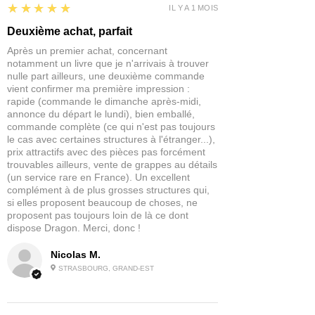
5
★★★★★
IL Y A 1 MOIS
Deuxième achat, parfait
Après un premier achat, concernant
notamment un livre que je n'arrivais à trouver
nulle part ailleurs, une deuxième commande
vient confirmer ma première impression :
rapide (commande le dimanche après-midi,
annonce du départ le lundi), bien emballé,
commande complète (ce qui n'est pas toujours
le cas avec certaines structures à l'étranger...),
prix attractifs avec des pièces pas forcément
trouvables ailleurs, vente de grappes au détails
(un service rare en France). Un excellent
complément à de plus grosses structures qui,
si elles proposent beaucoup de choses, ne
proposent pas toujours loin de là ce dont
dispose Dragon. Merci, donc !
Nicolas M.
STRASBOURG, GRAND-EST