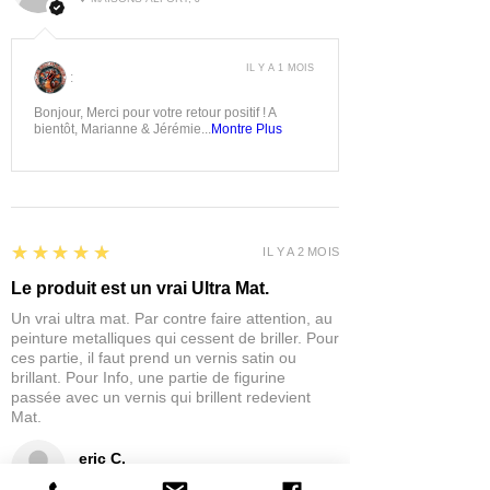
IL Y A 1 MOIS
:
Bonjour, Merci pour votre retour positif ! A
bientôt, Marianne & Jérémie...
Montre Plus
5
★★★★★
IL Y A 2 MOIS
Le produit est un vrai Ultra Mat.
Un vrai ultra mat. Par contre faire attention, au
peinture metalliques qui cessent de briller. Pour
ces partie, il faut prend un vernis satin ou
brillant. Pour Info, une partie de figurine
passée avec un vernis qui brillent redevient
Mat.
eric C.
AUBIÈRE, FRANCE