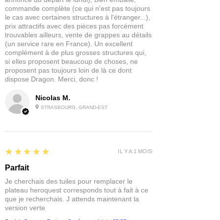
commande complète (ce qui n'est pas toujours
le cas avec certaines structures à l'étranger...),
prix attractifs avec des pièces pas forcément
trouvables ailleurs, vente de grappes au détails
(un service rare en France). Un excellent
complément à de plus grosses structures qui,
si elles proposent beaucoup de choses, ne
proposent pas toujours loin de là ce dont
dispose Dragon. Merci, donc !
Nicolas M.
STRASBOURG, GRAND-EST
5
★★★★★
IL Y A 1 MOIS
Parfait
Je cherchais des tuiles pour remplacer le
plateau heroquest corresponds tout à fait à ce
que je recherchais. J attends maintenant la
version verte