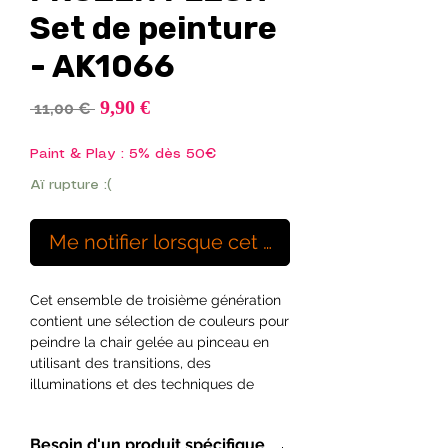
Set de peinture
- AK1066
Prix
9,90 €
Prix
 11,00 € 
promotionnel
original
Paint & Play : 5% dès 50€
Aï rupture :(
Me notifier lorsque cet article est disponibl
Cet ensemble de troisième génération
contient une sélection de couleurs pour
peindre la chair gelée au pinceau en
utilisant des transitions, des
illuminations et des techniques de
glacis sur les figures. Il comprend 4
tons à combiner facilement pour faire
Besoin d'un produit spécifique
un effet réaliste et rendre l'aspect