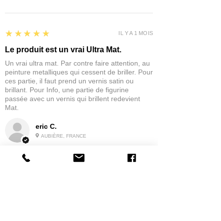
5
★★★★★
IL Y A 1 MOIS
Le produit est un vrai Ultra Mat.
Un vrai ultra mat. Par contre faire attention, au
peinture metalliques qui cessent de briller. Pour
ces partie, il faut prend un vernis satin ou
brillant. Pour Info, une partie de figurine
passée avec un vernis qui brillent redevient
Mat.
eric C.
AUBIÈRE, FRANCE
5
★★★★★
IL Y A 1 MOIS
tres bonne
la possibilité de commander a la grappe