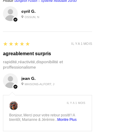
Produit:
Dungeon Fusion – Système modulaire 2D/3D
cyril G.
OSSUN, N
5
★★★★★
IL Y A 1 MOIS
agreablement surpris
rapidité,réactivité,disponibilité et
proffessionalisme
jean G.
MAISONS-ALFORT, J
IL Y A 1 MOIS
:
Bonjour, Merci pour votre retour positif ! A
bientôt, Marianne & Jérémie...
Montre Plus