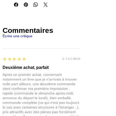
des arbres, ainsi que tous les types
d'arbres de loisirs. Facile à coller avec
de la colle PVA ou de la colle en spray.
Flocons en mousse conditionnés dans
des boites en plastique fermées de
Commentaires
grande capacité pour vous faciliter leur
utilisation et leur conservation.
Écrire une critique
Idéal pour être utilisé avec
Frames of
War
,
Bolt Action
, le
modélisme
ferroviaire
, les
dioramas
, les
paysages
,
etc.
5
★★★★★
IL Y A 1 MOIS
Taille des flocons 2-8 mm
Chaque boite contient environ 200ml
Deuxième achat, parfait
de flocage mousse
Après un premier achat, concernant
notamment un livre que je n'arrivais à trouver
nulle part ailleurs, une deuxième commande
vient confirmer ma première impression :
rapide (commande le dimanche après-midi,
annonce du départ le lundi), bien emballé,
commande complète (ce qui n'est pas toujours
le cas avec certaines structures à l'étranger...),
prix attractifs avec des pièces pas forcément