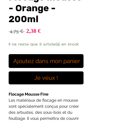
- Orange -
200ml
Prix
2,38 €
Prix
 4,75 € 
promotionnel
original
Il ne reste que 3 article(s) en stock
Ajoutez dans mon panier
Je veux !
Flocage Mousse Fine
Les matériaux de flocage en mousse
sont spécialement conçus pour créer
des arbustes, des sous-bois et du
feuillage. Il vous permettra de couvrir
facilement les branches et les cimes