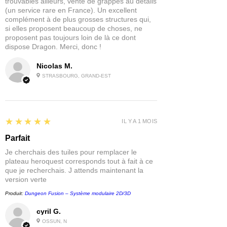
trouvables ailleurs, vente de grappes au détails
(un service rare en France). Un excellent
complément à de plus grosses structures qui,
si elles proposent beaucoup de choses, ne
proposent pas toujours loin de là ce dont
dispose Dragon. Merci, donc !
Nicolas M.
STRASBOURG, GRAND-EST
5
★★★★★
IL Y A 1 MOIS
Parfait
Je cherchais des tuiles pour remplacer le
plateau heroquest corresponds tout à fait à ce
que je recherchais. J attends maintenant la
version verte
Produit:
Dungeon Fusion – Système modulaire 2D/3D
cyril G.
OSSUN, N