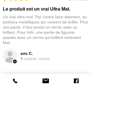
Le produit est un vrai Ultra Mat.
Un vrai ultra mat. Par contre faire attention, au
peinture metalliques qui cessent de briller. Pour
ces partie, il faut prend un vernis satin ou
brillant. Pour Info, une partie de figurine
passée avec un vernis qui brillent redevient
Mat.
eric C.
AUBIÈRE, FRANCE
5
★★★★★
IL Y A 1 MOIS
tres bonne
la possibilité de commander a la grappe
Produit:
Grappe - WARGAME ATLANTIC - Foot Knights (1150-
1320)
jean G.