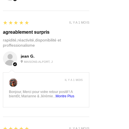
5
★★★★★
IL Y A 1 MOIS
agreablement surpris
rapidité,réactivité,disponibilité et
proffessionalisme
jean G.
MAISONS-ALFORT, J
IL Y A 1 MOIS
:
Bonjour, Merci pour votre retour positif ! A
bientôt, Marianne & Jérémie...
Montre Plus
5
★★★★★
IL Y A 1 MOIS