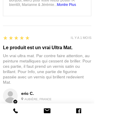
Bonjour, Merci pour votre retour positif ! A
bientôt, Marianne & Jérémie...
Montre Plus
5
★★★★★
IL Y A 1 MOIS
Le produit est un vrai Ultra Mat.
Un vrai ultra mat. Par contre faire attention, au
peinture metalliques qui cessent de briller. Pour
ces partie, il faut prend un vernis satin ou
brillant. Pour Info, une partie de figurine
passée avec un vernis qui brillent redevient
Mat.
eric C.
AUBIÈRE, FRANCE
5
★★★★★
IL Y A 1 MOIS