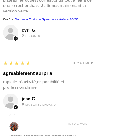
plateau heroquest corresponds tout à fait à ce
que je recherchais. J attends maintenant la
version verte
Produit:
Dungeon Fusion – Système modulaire 2D/3D
cyril G.
OSSUN, N
5
★★★★★
IL Y A 1 MOIS
agreablement surpris
rapidité,réactivité,disponibilité et
proffessionalisme
jean G.
MAISONS-ALFORT, J
IL Y A 1 MOIS
: