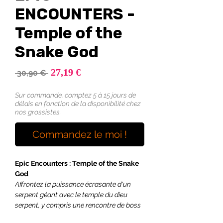
ENCOUNTERS -
Temple of the
Snake God
Prix
27,19 €
Prix
 30,90 € 
promotionnel
original
Sur commande, comptez 5 à 15 jours de
délais en fonction de la disponibilité chez
nos grossistes.
Commandez le moi !
Epic Encounters : Temple of the Snake
God
Affrontez la puissance écrasante d'un
serpent géant avec le temple du dieu
serpent, y compris une rencontre de boss
complète et un mini serpent géant très