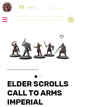
Se connecter
Congés d'été du 29/07 au 10/08/26 : Commandes
traitées une fois par semaine durant la période.
ELDER SCROLLS
CALL TO ARMS
IMPERIAL