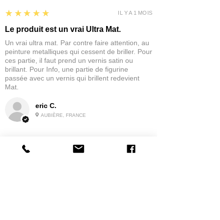
5
★★★★★
IL Y A 1 MOIS
Le produit est un vrai Ultra Mat.
Un vrai ultra mat. Par contre faire attention, au
peinture metalliques qui cessent de briller. Pour
ces partie, il faut prend un vernis satin ou
brillant. Pour Info, une partie de figurine
passée avec un vernis qui brillent redevient
Mat.
eric C.
AUBIÈRE, FRANCE
5
★★★★★
IL Y A 1 MOIS
tres bonne
la possibilité de commander a la grappe
Produit:
Grappe - WARGAME ATLANTIC - Foot Knights (1150-
1320)