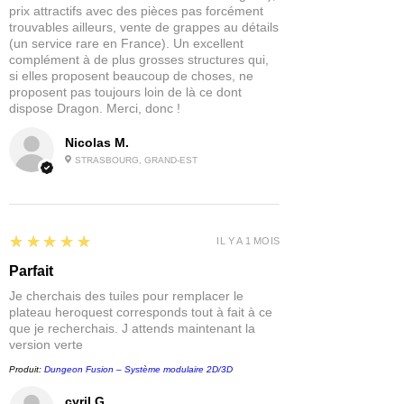
d'une faction, passant des murs à la
prix attractifs avec des pièces pas forcément
ville elle-même et culminant dans la
trouvables ailleurs, vente de grappes au détails
confrontation des héros pour une
(un service rare en France). Un excellent
complément à de plus grosses structures qui,
confrontation finale qui décidera du
si elles proposent beaucoup de choses, ne
sort de Skyrim.
proposent pas toujours loin de là ce dont
Ce livre contient de nouvelles règles
dispose Dragon. Merci, donc !
pour organiser vos batailles dans l'une
des neuf forteresses de Skyrim. De
Nicolas M.
Haafingar avec ses sommets
STRASBOURG, GRAND-EST
vertigineux à The Rift et ses nombreux
nids de bêtes. Ces nouvelles règles de
maintien permettent aux joueurs de
développer davantage les mécanismes
5
★★★★★
IL Y A 1 MOIS
d'environnement présentés dans les
règles de base et de découvrir des
Parfait
champs de bataille plus thématiques.
Je cherchais des tuiles pour remplacer le
S'appuyant sur les règles existantes
plateau heroquest corresponds tout à fait à ce
d'Elder Scrolls: Call to Arms et les
que je recherchais. J attends maintenant la
version verte
développant, ce livre propose de
nouvelles expériences passionnantes
Produit:
Dungeon Fusion – Système modulaire 2D/3D
pour combattre en Tamriel. En ajoutant
cyril G.
des effets supplémentaires aux