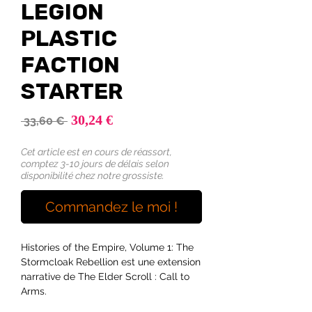
LEGION
PLASTIC
FACTION
STARTER
Prix
30,24 €
Prix
 33,60 € 
promotionnel
original
Cet article est en cours de réassort,
comptez 3-10 jours de délais selon
disponibilité chez notre grossiste.
Commandez le moi !
Histories of the Empire, Volume 1: The
Stormcloak Rebellion est une extension
narrative de The Elder Scroll : Call to
Arms.