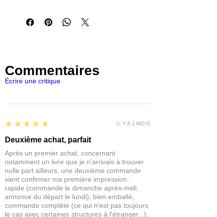
Permettre à ses joueurs de prendre
part à des événements cruciaux tels
que la recherche de la couronne
déchiquetée et la bataille de Whiterun,
culminant avec la poussée finale sur
les capitales de Solitude ou Windhelm.
Commentaires
Il comprend une campagne en trois
parties détaillant la montée ou la chute
Écrire une critique
de la rébellion Stormcloak dans leur
combat contre la Légion impériale. Le
premier acte détaille les escarmouches
et les tensions croissantes qui ont
5
★★★★★
IL Y A 1 MOIS
conduit à la bataille de Whiterun. La
seconde place le joueur aux
Deuxième achat, parfait
commandes de la faction de son choix,
Après un premier achat, concernant
lui permettant de décider tactiquement
notamment un livre que je n'arrivais à trouver
quelles prises attaquer et de pousser
nulle part ailleurs, une deuxième commande
progressivement ses lignes de front
vient confirmer ma première impression :
rapide (commande le dimanche après-midi,
vers la capitale ennemie. Le troisième
annonce du départ le lundi), bien emballé,
et dernier acte se concentre
commande complète (ce qui n'est pas toujours
entièrement sur le siège de la capitale
le cas avec certaines structures à l'étranger...),