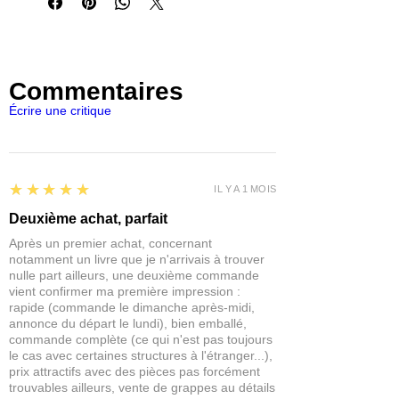
des surfaces
tachées de
boue
ou
éclaboussées
dans un
diorama, des
maquettes
de
véhicules
militaires
ou des
vignettes
. Il peut être
Commentaires
facilement projeté avec une pinceau,
une brosse à dents avec un
Écrire une critique
mouvement rapide de la main ou à
l'aide d'un aérographe. Sèche en 2-10
minutes selon l'épaisseur de la couche.
Soluble dans l'eau. Les outils peuvent
5
★★★★★
IL Y A 1 MOIS
être nettoyés avec de l'eau.
Contient 1 pot de
pâte de texture
de 30
Deuxième achat, parfait
ml.
Après un premier achat, concernant
notamment un livre que je n'arrivais à trouver
nulle part ailleurs, une deuxième commande
vient confirmer ma première impression :
rapide (commande le dimanche après-midi,
annonce du départ le lundi), bien emballé,
commande complète (ce qui n'est pas toujours
le cas avec certaines structures à l'étranger...),
prix attractifs avec des pièces pas forcément
trouvables ailleurs, vente de grappes au détails