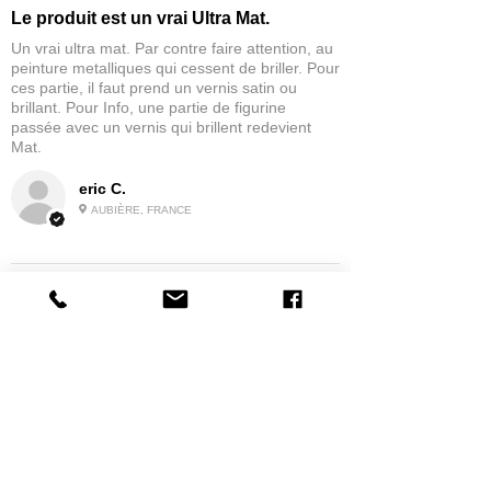
Le produit est un vrai Ultra Mat.
Un vrai ultra mat. Par contre faire attention, au
peinture metalliques qui cessent de briller. Pour
ces partie, il faut prend un vernis satin ou
brillant. Pour Info, une partie de figurine
passée avec un vernis qui brillent redevient
Mat.
eric C.
AUBIÈRE, FRANCE
5
★★★★★
IL Y A 1 MOIS
tres bonne
la possibilité de commander a la grappe
Produit:
Grappe - WARGAME ATLANTIC - Foot Knights (1150-
1320)
jean G.
MAISONS-ALFORT, J