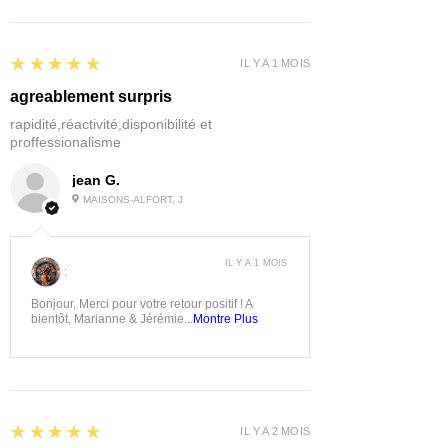
5
★★★★★
IL Y A 1 MOIS
agreablement surpris
rapidité,réactivité,disponibilité et
proffessionalisme
jean G.
MAISONS-ALFORT, J
IL Y A 1 MOIS
:
Bonjour, Merci pour votre retour positif ! A
bientôt, Marianne & Jérémie...
Montre Plus
5
★★★★★
IL Y A 2 MOIS