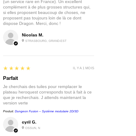
(un service rare en France). Un excellent
complément à de plus grosses structures qui,
si elles proposent beaucoup de choses, ne
proposent pas toujours loin de là ce dont
dispose Dragon. Merci, donc !
Nicolas M.
STRASBOURG, GRAND-EST
5
★★★★★
IL Y A 1 MOIS
Parfait
Je cherchais des tuiles pour remplacer le
plateau heroquest corresponds tout à fait à ce
que je recherchais. J attends maintenant la
version verte
Produit:
Dungeon Fusion – Système modulaire 2D/3D
cyril G.
OSSUN, N