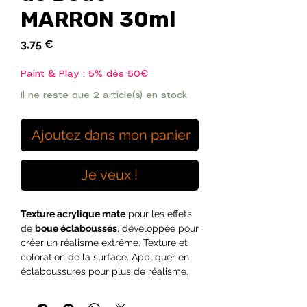
MARRON 30ml
Prix
3,75 €
Paint & Play : 5% dès 50€
Il ne reste que 2 article(s) en stock
Ajoutez dans mon panier
Je veux !
Texture acrylique mate
pour les effets
de
boue éclaboussés
, développée pour
créer un réalisme extrême. Texture et
coloration de la surface. Appliquer en
éclaboussures pour plus de réalisme.
Cette
pâte texturée
a une consistance
semi-liquide, adaptée pour représenter