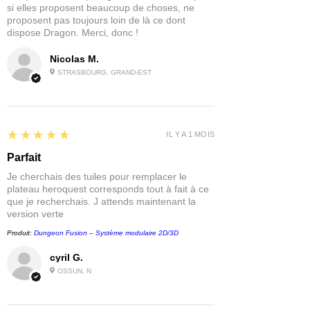
si elles proposent beaucoup de choses, ne
proposent pas toujours loin de là ce dont
dispose Dragon. Merci, donc !
Nicolas M.
STRASBOURG, GRAND-EST
5
★★★★★
IL Y A 1 MOIS
Parfait
Je cherchais des tuiles pour remplacer le
plateau heroquest corresponds tout à fait à ce
que je recherchais. J attends maintenant la
version verte
Produit:
Dungeon Fusion – Système modulaire 2D/3D
cyril G.
OSSUN, N