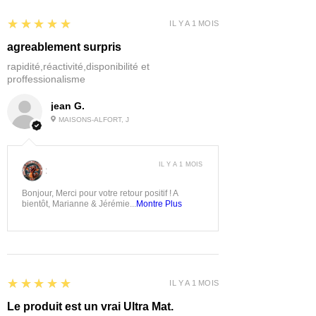
5
★★★★★
IL Y A 1 MOIS
agreablement surpris
rapidité,réactivité,disponibilité et
proffessionalisme
jean G.
MAISONS-ALFORT, J
IL Y A 1 MOIS
:
Bonjour, Merci pour votre retour positif ! A
bientôt, Marianne & Jérémie...
Montre Plus
5
★★★★★
IL Y A 1 MOIS
Le produit est un vrai Ultra Mat.