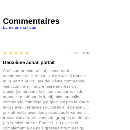
1 sorcier humain
1 sorcier tieffelin
1 sorcier tieffelin
Commentaires
6 socles mystiques
Écrire une critique
Constituez votre armée et combattez
entre amis.
Toutes nos figurines sont fournies non
5
★★★★★
IL Y A 1 MOIS
peintes et certaines nécessitent un
assemblage. Les exemples peints sont
Deuxième achat, parfait
donnés à titre indicatif uniquement.
Après un premier achat, concernant
notamment un livre que je n'arrivais à trouver
AVERTISSEMENT
: Ceci n’est pas un
nulle part ailleurs, une deuxième commande
jouet ! Recommandé aux 14 ans et plus.
vient confirmer ma première impression :
rapide (commande le dimanche après-midi,
Peut être nocif en cas de mastication
annonce du départ le lundi), bien emballé,
ou d’ingestion.
commande complète (ce qui n'est pas toujours
le cas avec certaines structures à l'étranger...),
prix attractifs avec des pièces pas forcément
trouvables ailleurs, vente de grappes au détails
(un service rare en France). Un excellent
complément à de plus grosses structures qui,