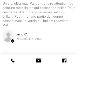
Un vrai ultra mat. Par contre faire attention, au
peinture metalliques qui cessent de briller. Pour
ces partie, il faut prend un vernis satin ou
brillant. Pour Info, une partie de figurine
passée avec un vernis qui brillent redevient
Mat.
eric C.
AUBIÈRE, FRANCE
5
★★★★★
IL Y A 1 MOIS
tres bonne
la possibilité de commander a la grappe
Produit:
Grappe - WARGAME ATLANTIC - Foot Knights (1150-
1320)
jean G.
MAISONS-ALFORT, J