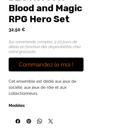
Blood and Magic
RPG Hero Set
Prix
32,50 €
Sur commande, comptez 3-20 jours de
délais en fonction des disponibilités chez
notre grossiste.
Commandez le moi !
Cet ensemble est dédié aux jeux de
société, aux jeux de rôle et aux
collectionneurs.
Modèles
:
1 sorcier elfe
1 nécromancien elfe
1 mage gnome