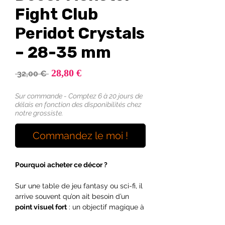
Fight Club
Peridot Crystals
– 28-35 mm
Prix
28,80 €
Prix
 32,00 € 
promotionnel
original
Sur commande - Comptez 6 à 20 jours de
délais en fonction des disponibilités chez
notre grossiste.
Commandez le moi !
Pourquoi acheter ce décor ?
Sur une table de jeu fantasy ou sci-fi, il
arrive souvent qu’on ait besoin d’un
point visuel fort
: un objectif magique à
protéger, un cristal d’énergie dans une