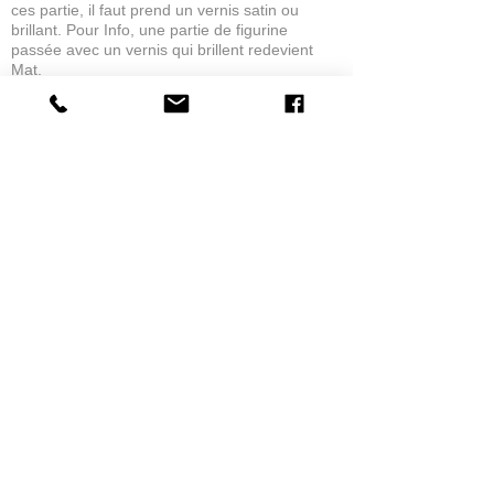
ces partie, il faut prend un vernis satin ou
brillant. Pour Info, une partie de figurine
passée avec un vernis qui brillent redevient
Mat.
eric C.
AUBIÈRE, FRANCE
5
★★★★★
IL Y A 1 MOIS
tres bonne
la possibilité de commander a la grappe
Produit:
Grappe - WARGAME ATLANTIC - Foot Knights (1150-
1320)
jean G.
MAISONS-ALFORT, J