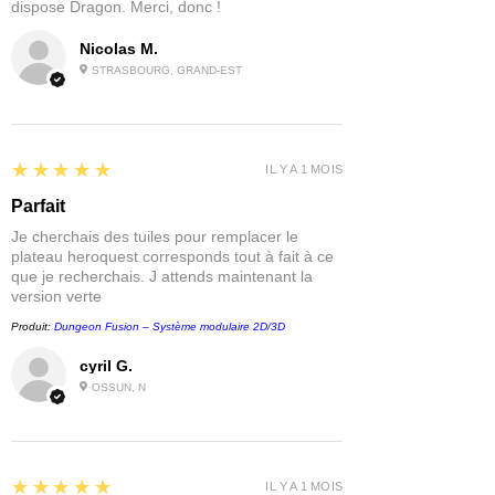
dispose Dragon. Merci, donc !
Nicolas M.
STRASBOURG, GRAND-EST
5
★★★★★
IL Y A 1 MOIS
Parfait
Je cherchais des tuiles pour remplacer le
plateau heroquest corresponds tout à fait à ce
que je recherchais. J attends maintenant la
version verte
Produit:
Dungeon Fusion – Système modulaire 2D/3D
cyril G.
OSSUN, N
5
★★★★★
IL Y A 1 MOIS