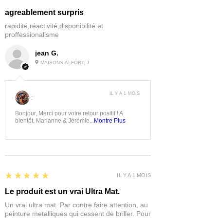
agreablement surpris
rapidité,réactivité,disponibilité et
proffessionalisme
jean G.
MAISONS-ALFORT, J
IL Y A 1 MOIS
:
Bonjour, Merci pour votre retour positif ! A
bientôt, Marianne & Jérémie...
Montre Plus
5
★★★★★
IL Y A 1 MOIS
Le produit est un vrai Ultra Mat.
Un vrai ultra mat. Par contre faire attention, au
peinture metalliques qui cessent de briller. Pour