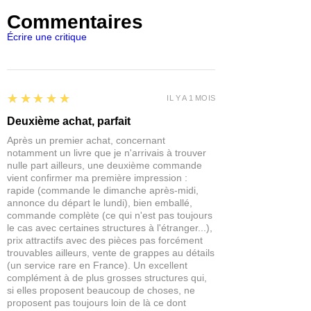
d’environ
4,5 cm à plus de 8 cm de haut
,
représenter une source magique
dans une grotte, un donjon ou une
ce qui les fait largement dépasser la
Commentaires
figurines de mages, cultistes ou
mine abandonnée
.
taille d’une figurine standard.
créatures souterraines
Écrire une critique
Placez-les près d’un objectif pour
Le décor est conçu pour des figurines
représenter
une source d’énergie
28 à 35 mm
, l’échelle la plus utilisée
magique
.
dans les wargames et jeux de rôle.
Mélangés avec des rochers ou des
5
ruines, ils donnent immédiatement
★★★★★
IL Y A 1 MOIS
une ambiance fantastique ou alien
.
Deuxième achat, parfait
Petite astuce de table : utilisez un
Après un premier achat, concernant
cristal comme
objectif central de
notamment un livre que je n'arrivais à trouver
scénario
. Les joueurs devront s’en
nulle part ailleurs, une deuxième commande
approcher, ce qui crée naturellement
vient confirmer ma première impression :
un point de conflit.
rapide (commande le dimanche après-midi,
annonce du départ le lundi), bien emballé,
commande complète (ce qui n'est pas toujours
le cas avec certaines structures à l'étranger...),
prix attractifs avec des pièces pas forcément
trouvables ailleurs, vente de grappes au détails
(un service rare en France). Un excellent
complément à de plus grosses structures qui,
si elles proposent beaucoup de choses, ne
proposent pas toujours loin de là ce dont