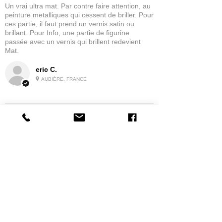
Un vrai ultra mat. Par contre faire attention, au
peinture metalliques qui cessent de briller. Pour
ces partie, il faut prend un vernis satin ou
brillant. Pour Info, une partie de figurine
passée avec un vernis qui brillent redevient
Mat.
eric C.
AUBIÈRE, FRANCE
5
★★★★★
IL Y A 1 MOIS
tres bonne
la possibilité de commander a la grappe
Produit:
Grappe - WARGAME ATLANTIC - Foot Knights (1150-
1320)
jean G.
MAISONS-ALFORT, J