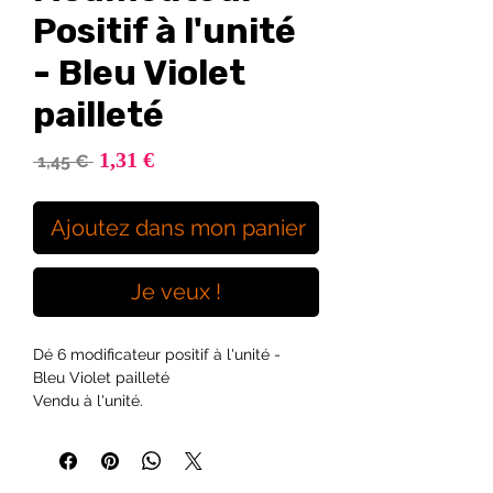
Positif à l'unité
- Bleu Violet
pailleté
Prix
1,31 €
Prix
 1,45 € 
promotionnel
original
Ajoutez dans mon panier
Je veux !
Dé 6 modificateur positif à l'unité -
Bleu Violet pailleté
Vendu à l'unité.