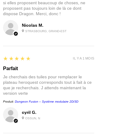
si elles proposent beaucoup de choses, ne
proposent pas toujours loin de là ce dont
dispose Dragon. Merci, donc !
Nicolas M.
STRASBOURG, GRAND-EST
5
★★★★★
IL Y A 1 MOIS
Parfait
Je cherchais des tuiles pour remplacer le
plateau heroquest corresponds tout à fait à ce
que je recherchais. J attends maintenant la
version verte
Produit:
Dungeon Fusion – Système modulaire 2D/3D
cyril G.
OSSUN, N