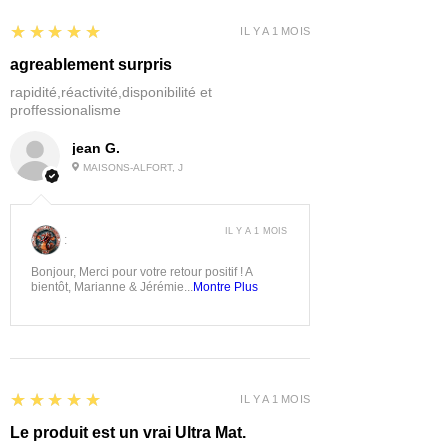
5
★★★★★
IL Y A 1 MOIS
agreablement surpris
rapidité,réactivité,disponibilité et
proffessionalisme
jean G.
MAISONS-ALFORT, J
IL Y A 1 MOIS
:
Bonjour, Merci pour votre retour positif ! A
bientôt, Marianne & Jérémie...
Montre Plus
5
★★★★★
IL Y A 1 MOIS
Le produit est un vrai Ultra Mat.