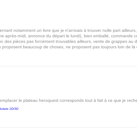
rnant notamment un livre que je n'arrivais à trouver nulle part aille
 après-midi, annonce du départ le lundi), bien emballé, commande comp
s avec des pièces pas forcément trouvables ailleurs, vente de grappes au
les proposent beaucoup de choses, ne proposent pas toujours loin de là
remplacer le plateau heroquest corresponds tout à fait à ce que je reche
ulaire 2D/3D