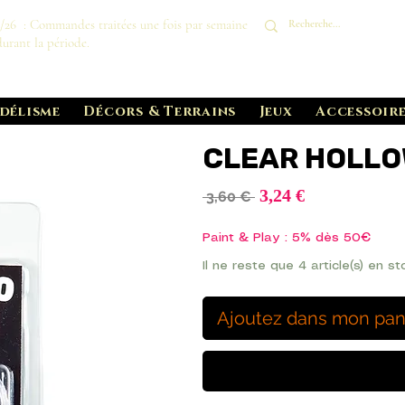
8/26 : Commandes traitées une fois par semaine
durant la période.
délisme
Décors & Terrains
Jeux
Accessoire
CLEAR HOLLO
Prix
3,24 €
Prix
 3,60 € 
promotionnel
original
Paint & Play : 5% dès 50€
Il ne reste que 4 article(s) en st
Ajoutez dans mon pan