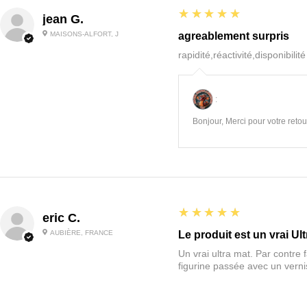
5
★★★★★
jean G.
MAISONS-ALFORT, J
agreablement surpris
rapidité,réactivité,disponibilit
:
Bonjour, Merci pour votre retour
5
★★★★★
eric C.
AUBIÈRE, FRANCE
Le produit est un vrai Ult
Un vrai ultra mat. Par contre f
figurine passée avec un vernis