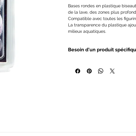
Bases rondes en plastique biseauté
de la lave, des zones plus profond
Compatible avec toutes les figurin
La transparence du plastique ajout
milieux aquatiques.
Contenu : 10 par blister
Besoin d'un produit spécifiq
Couleur : Transparent
Épaisseur totale : 4,7 mm
Si vous souhaitez que nous référ
Profondeur : 2,4 mm
une commande spécifique, n'hésit
nous vous ferons la meilleure ofre 