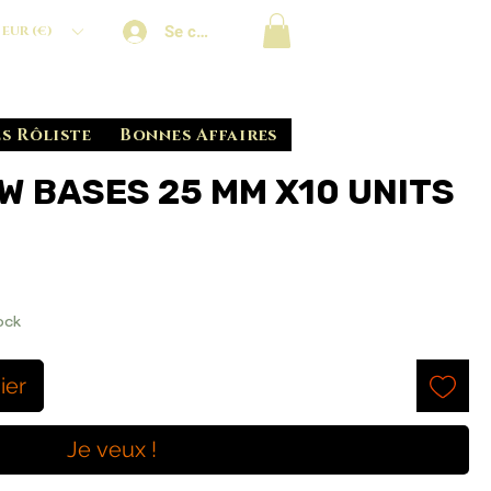
Se connecter
EUR (€)
s Rôliste
Bonnes Affaires
W BASES 25 MM X10 UNITS
ock
ier
Je veux !