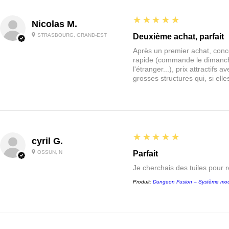
5
★★★★★
Nicolas M.
STRASBOURG, GRAND-EST
Deuxième achat, parfait
Après un premier achat, conce
rapide (commande le dimanche
l'étranger...), prix attractif
grosses structures qui, si el
5
★★★★★
cyril G.
OSSUN, N
Parfait
Je cherchais des tuiles pour 
Produit:
Dungeon Fusion – Système mod