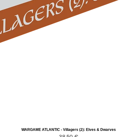
WARGAME ATLANTIC - Villagers (2): Elves & Dwarves
Aperçu rapide
Prix
38,50 €