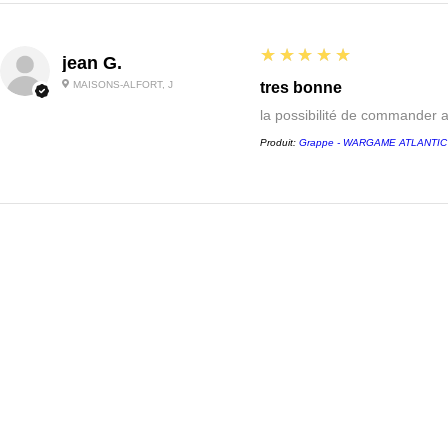
5
★★★★★
jean G.
MAISONS-ALFORT, J
tres bonne
la possibilité de commander 
Produit:
Grappe - WARGAME ATLANTIC - 