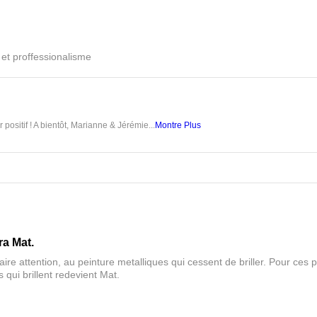
é et proffessionalisme
 positif ! A bientôt, Marianne & Jérémie...
Montre Plus
ra Mat.
aire attention, au peinture metalliques qui cessent de briller. Pour ces pa
 qui brillent redevient Mat.