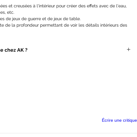
es et creusées à l'intérieur pour créer des effets avec de l'eau,
es, etc.
es de jeux de guerre et de jeux de table.
e de la profondeur permettant de voir les détails intérieurs des
ue chez AK ?
encions un produit ou simplement nous demander un devis pour
ez pas à nous contacter, nous avons accès à toute la game et
possible !
Écrire une critique