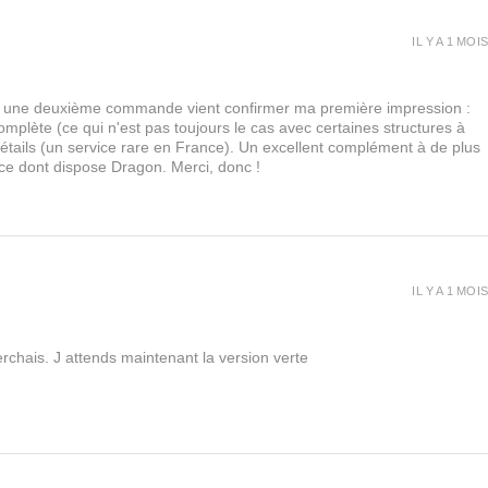
IL Y A 1 MOIS
urs, une deuxième commande vient confirmer ma première impression :
lète (ce qui n'est pas toujours le cas avec certaines structures à
 détails (un service rare en France). Un excellent complément à de plus
 ce dont dispose Dragon. Merci, donc !
IL Y A 1 MOIS
rchais. J attends maintenant la version verte