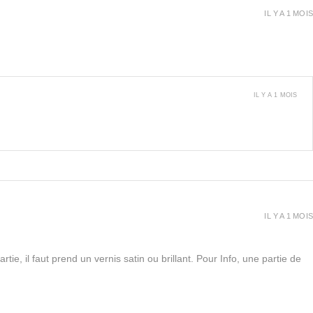
IL Y A 1 MOIS
IL Y A 1 MOIS
IL Y A 1 MOIS
rtie, il faut prend un vernis satin ou brillant. Pour Info, une partie de