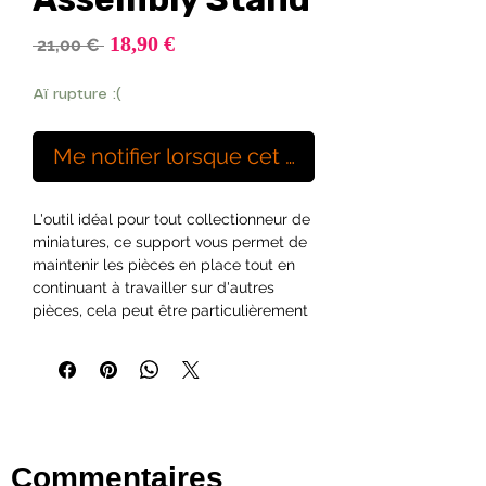
Prix
18,90 €
Prix
 21,00 € 
promotionnel
original
Aï rupture :(
Me notifier lorsque cet article est disponibl
L'outil idéal pour tout collectionneur de
miniatures, ce support vous permet de
maintenir les pièces en place tout en
continuant à travailler sur d'autres
pièces, cela peut être particulièrement
utile lors du collage d'un modèle
particulièrement capricieux.
Veuillez noter:
Un support d'assemblage Citadel
Color est fourni.
Commentaires