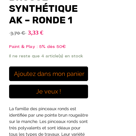
SYNTHÉTIQUE
AK – RONDE 1
Prix
3,33 €
Prix
 3,70 € 
promotionnel
original
Paint & Play : 5% dès 50€
Il ne reste que 4 article(s) en stock
Ajoutez dans mon panier
Je veux !
La famille des pinceaux ronds est
identifiée par une pointe brun rougeâtre
sur le manche. Les pinceaux ronds sont
très polyvalents et sont idéaux pour
tous les types de travaux. Leur variété