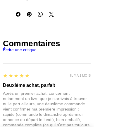
de tailles nous permet d'appliquer à la
fois la couche de base sur l'ensemble
du modèle et de peindre tous ses
petits accessoires et détails, que ce
soit sur un véhicule, un avion, un navire,
un vaisseau spatial ou une figurine.
Commentaires
BROSSE SYNTHÉTIQUE AK – RONDE 1
Écrire une critique
5
★★★★★
IL Y A 1 MOIS
Deuxième achat, parfait
Après un premier achat, concernant
notamment un livre que je n'arrivais à trouver
nulle part ailleurs, une deuxième commande
vient confirmer ma première impression :
rapide (commande le dimanche après-midi,
annonce du départ le lundi), bien emballé,
commande complète (ce qui n'est pas toujours
le cas avec certaines structures à l'étranger...),