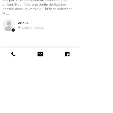
brillant. Pour Info, une partie de figurine
passée avec un vernis qui brillent redevient
Mat.
eric C.
AUBIÈRE, FRANCE
5
★★★★★
IL Y A 1 MOIS
tres bonne
la possibilité de commander a la grappe
Produit:
Grappe - WARGAME ATLANTIC - Foot Knights (1150-
1320)
jean G.
MAISONS-ALFORT, J