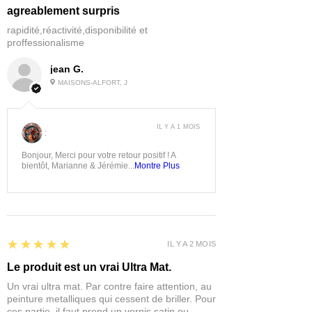
agreablement surpris
rapidité,réactivité,disponibilité et
proffessionalisme
jean G.
MAISONS-ALFORT, J
IL Y A 1 MOIS
:
Bonjour, Merci pour votre retour positif ! A
bientôt, Marianne & Jérémie...
Montre Plus
5
★★★★★
IL Y A 2 MOIS
Le produit est un vrai Ultra Mat.
Un vrai ultra mat. Par contre faire attention, au
peinture metalliques qui cessent de briller. Pour
ces partie, il faut prend un vernis satin ou