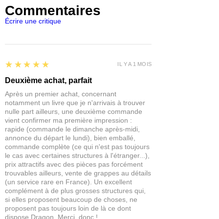
Commentaires
Rage.
Écrire une critique
5
★★★★★
IL Y A 1 MOIS
Deuxième achat, parfait
Après un premier achat, concernant
notamment un livre que je n'arrivais à trouver
nulle part ailleurs, une deuxième commande
vient confirmer ma première impression :
rapide (commande le dimanche après-midi,
annonce du départ le lundi), bien emballé,
commande complète (ce qui n'est pas toujours
le cas avec certaines structures à l'étranger...),
prix attractifs avec des pièces pas forcément
trouvables ailleurs, vente de grappes au détails
(un service rare en France). Un excellent
complément à de plus grosses structures qui,
si elles proposent beaucoup de choses, ne
proposent pas toujours loin de là ce dont
dispose Dragon. Merci, donc !