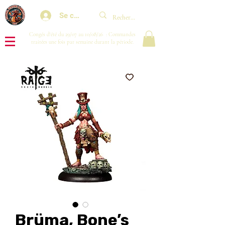
Se connecter
Congés d'été du 29/07 au 10/08/26 : Commandes
traitées une fois par semaine durant la période.
Brüma, Bone’s