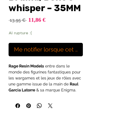
whisper – 35MM
Prix
11,86 €
Prix
 13,95 € 
promotionnel
original
Aï rupture :(
Me notifier lorsque cet article est disponibl
Rage Resin Models
entre dans le
monde des figurines fantastiques pour
les wargames et les jeux de rôles avec
une gamme issue de la main de
Raul
Garcia Latorre
& sa marque Enigma.
Cela inclut ses figurines classiques de
35 mm, moulées désormais en résine
par le Maître Verdier.
La plus haute qualité sous la marque