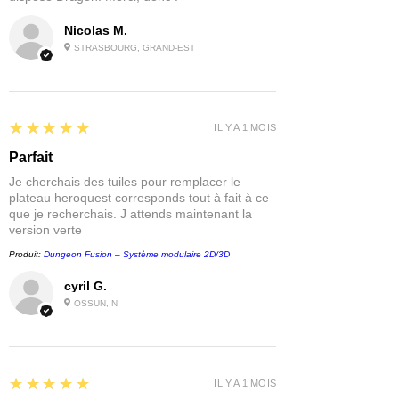
Nicolas M.
STRASBOURG, GRAND-EST
5
★★★★★
IL Y A 1 MOIS
Parfait
Je cherchais des tuiles pour remplacer le
plateau heroquest corresponds tout à fait à ce
que je recherchais. J attends maintenant la
version verte
Produit:
Dungeon Fusion – Système modulaire 2D/3D
cyril G.
OSSUN, N
5
★★★★★
IL Y A 1 MOIS