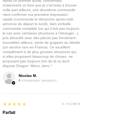
Après un premier achat, concernant
notamment un livre que je n'arrivais à trouver
nulle part ailleurs, une deuxième commande
vient confirmer ma première impression :
rapide (commande le dimanche après-midi,
annonce du départ le lundi), bien emballé,
commande complète (ce qui n'est pas toujours
le cas avec certaines structures à l'étranger...),
prix attractifs avec des pièces pas forcément
trouvables ailleurs, vente de grappes au détails
(un service rare en France). Un excellent
complément à de plus grosses structures qui,
si elles proposent beaucoup de choses, ne
proposent pas toujours loin de là ce dont
dispose Dragon. Merci, donc !
Nicolas M.
STRASBOURG, GRAND-EST
5
★★★★★
IL Y A 1 MOIS
Parfait