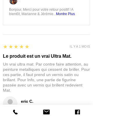
:
Bonjour, Merci pour votre retour positif ! A
bientôt, Marianne & Jérémie...
Montre Plus
5
★★★★★
IL Y A 1 MOIS
Le produit est un vrai Ultra Mat.
Un vrai ultra mat. Par contre faire attention, au
peinture metalliques qui cessent de briller. Pour
ces partie, il faut prend un vernis satin ou
brillant. Pour Info, une partie de figurine
passée avec un vernis qui brillent redevient
Mat.
eric C.
AUBIÈRE, FRANCE