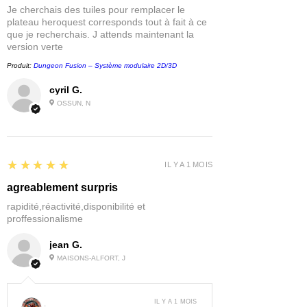
Je cherchais des tuiles pour remplacer le
plateau heroquest corresponds tout à fait à ce
que je recherchais. J attends maintenant la
version verte
Produit:
Dungeon Fusion – Système modulaire 2D/3D
cyril G.
OSSUN, N
5
★★★★★
IL Y A 1 MOIS
agreablement surpris
rapidité,réactivité,disponibilité et
proffessionalisme
jean G.
MAISONS-ALFORT, J
IL Y A 1 MOIS