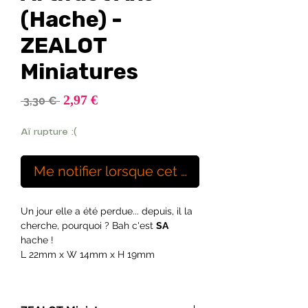
(Hache) -
ZEALOT
Miniatures
Prix
2,97 €
Prix
 3,30 € 
promotionnel
original
Aï rupture :(
Me notifier lorsque cet article est disponibl
Un jour elle a été perdue... depuis, il la
cherche, pourquoi ? Bah c'est
SA
hache !
L 22mm x W 14mm x H 19mm