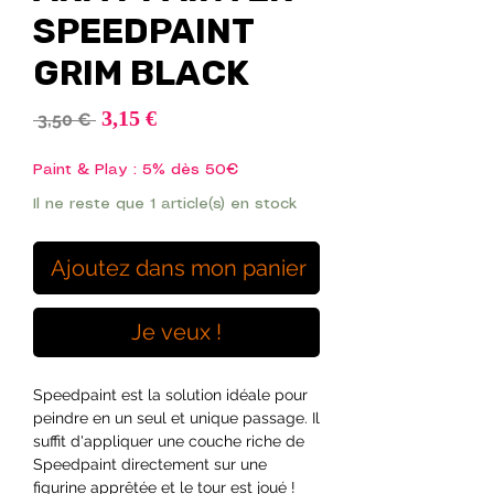
SPEEDPAINT
GRIM BLACK
Prix
3,15 €
Prix
 3,50 € 
promotionnel
original
Paint & Play : 5% dès 50€
Il ne reste que 1 article(s) en stock
Ajoutez dans mon panier
Je veux !
Speedpaint est la solution idéale pour
peindre en un seul et unique passage. Il
suffit d'appliquer une couche riche de
Speedpaint directement sur une
figurine apprêtée et le tour est joué !