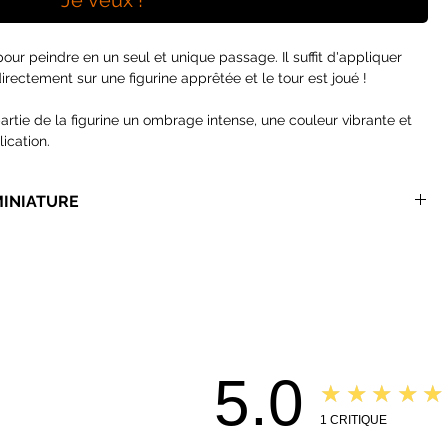
Je veux !
our peindre en un seul et unique passage. Il suffit d'appliquer
ectement sur une figurine apprêtée et le tour est joué !
artie de la figurine un ombrage intense, une couleur vibrante et
lication.
igurines et constitue une méthode de peinture sans équivalent qui
 temps à vos parties.
MINIATURE
 Contrast.
mandons des pinceaux synthétiques, la formulation de ces
ement les poils naturels.
ons pinceaux
adaptés à la speedpaint et bien moins onéreux que
us recommandons
les palettes en aluminium
pour vos speedpaints,
5.0
es des Wet Palettes classiques sont très vite abimés par ces
★★★★★
1
CRITIQUE