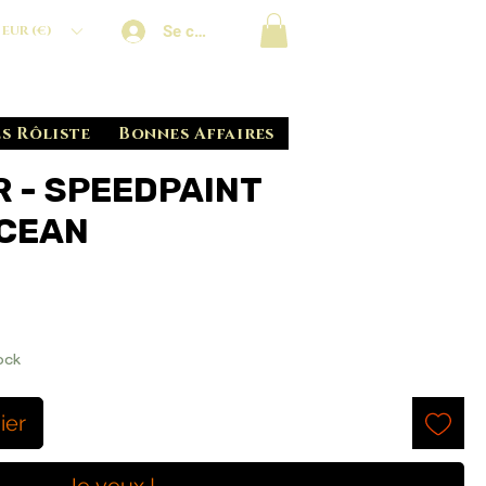
Se connecter
EUR (€)
s Rôliste
Bonnes Affaires
 - SPEEDPAINT
OCEAN
ock
ier