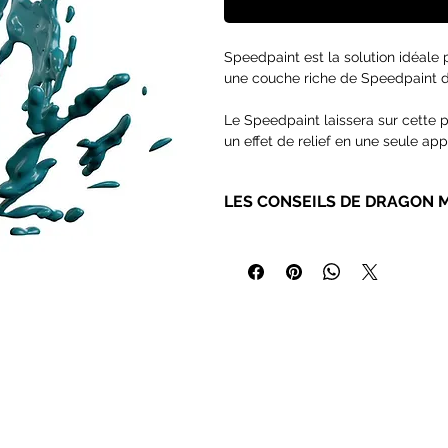
Speedpaint est la solution idéale p
une couche riche de Speedpaint dir
Le Speedpaint laissera sur cette p
un effet de relief en une seule app
Il s'écoule parfaitement sur vos f
vous permet de consacrer plus de
LES CONSEILS DE DRAGON 
Contient 18ml de peinture de type
Pour les Speedpaints nous recom
peintures peut abimer assez rapid
Vous trouverez chez AK de
très b
les poils naturels !
Pour les même raisons, nous vo
les hydropapers et les hydrospong
peintures.