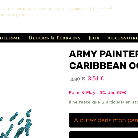
8/26 : Commandes traitées une fois par semaine
durant la période.
délisme
Décors & Terrains
Jeux
Accessoire
ARMY PAINTER
CARIBBEAN 
Prix
3,51 €
Prix
 3,90 € 
promotionnel
original
Paint & Play : 5% dès 50€
Il ne reste que 2 article(s) en st
Ajoutez dans mon pan