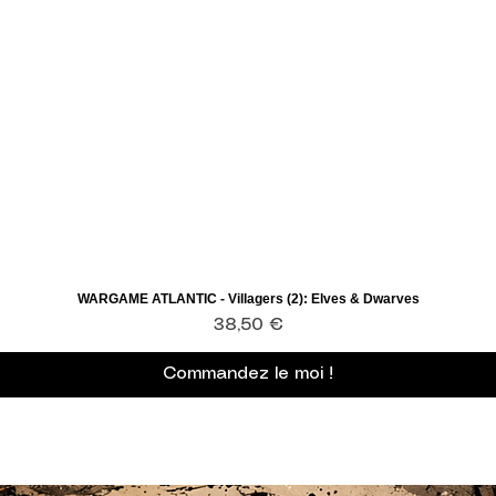
WARGAME ATLANTIC - Villagers (2): Elves & Dwarves
Aperçu rapide
Prix
38,50 €
Commandez le moi !