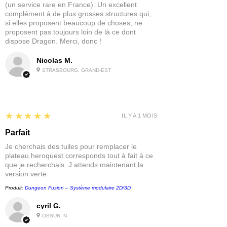
(un service rare en France). Un excellent
complément à de plus grosses structures qui,
si elles proposent beaucoup de choses, ne
proposent pas toujours loin de là ce dont
dispose Dragon. Merci, donc !
Nicolas M.
STRASBOURG, GRAND-EST
5
★★★★★
IL Y A 1 MOIS
Parfait
Je cherchais des tuiles pour remplacer le
plateau heroquest corresponds tout à fait à ce
que je recherchais. J attends maintenant la
version verte
Produit:
Dungeon Fusion – Système modulaire 2D/3D
cyril G.
OSSUN, N