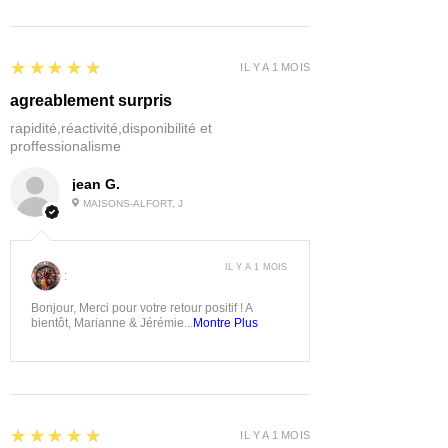
5
★★★★★
IL Y A 1 MOIS
agreablement surpris
rapidité,réactivité,disponibilité et
proffessionalisme
jean G.
MAISONS-ALFORT, J
IL Y A 1 MOIS
:
Bonjour, Merci pour votre retour positif ! A
bientôt, Marianne & Jérémie...
Montre Plus
5
★★★★★
IL Y A 1 MOIS