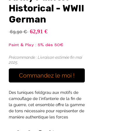
Historical - WWII
German
Prix
62,91 €
Prix
 69,90 € 
promotionnel
original
Paint & Play : 5% dès 50€
Précommande : Livraison estimée fin mai
2025.
Commandez le moi !
Des tuniques feldgrau aux motifs de
camouflage de l'infanterie de la fin de
la guerre, cet ensemble offre la gamme
de tons nécessaire pour représenter de
manière authentique les forces
allemandes tout au long de la Seconde
Guerre mondiale. Développées avec