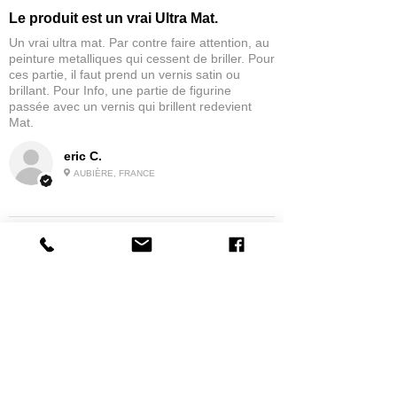
Le produit est un vrai Ultra Mat.
Un vrai ultra mat. Par contre faire attention, au
peinture metalliques qui cessent de briller. Pour
ces partie, il faut prend un vernis satin ou
brillant. Pour Info, une partie de figurine
passée avec un vernis qui brillent redevient
Mat.
eric C.
AUBIÈRE, FRANCE
5
★★★★★
IL Y A 1 MOIS
tres bonne
la possibilité de commander a la grappe
Produit:
Grappe - WARGAME ATLANTIC - Foot Knights (1150-
1320)
jean G.
MAISONS-ALFORT, J