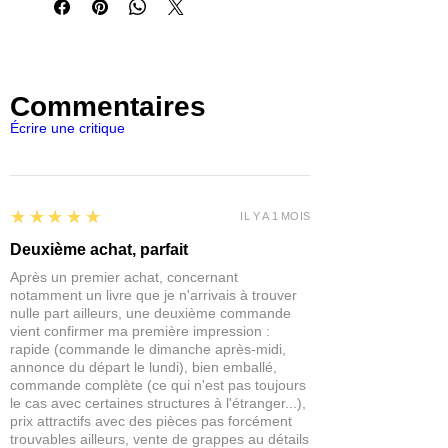
l'aide d'historiens, ces peintures
reproduisent les variations subtiles des
tons gris-vert et brun des champs qui
ont défini l'époque.
Commentaires
Qu'il s'agisse de détailler les équipages
Écrire une critique
de Panzer ou de peindre le camouflage
des Waffen-SS, le kit allemand vous
offre la fidélité et la flexibilité
nécessaires pour bien faire les choses,
5
★★★★★
IL Y A 1 MOIS
à chaque fois.
Deuxième achat, parfait
Fabriqué pour la précision, alimenté par
Après un premier achat, concernant
Warpaints Fanatic. Contient des
notamment un livre que je n'arrivais à trouver
Acryliques, des Lavis et des
nulle part ailleurs, une deuxième commande
Métalliques, y compris des couleurs
vient confirmer ma première impression :
rapide (commande le dimanche après-midi,
exclusives historiquement assorties.
annonce du départ le lundi), bien emballé,
commande complète (ce qui n'est pas toujours
le cas avec certaines structures à l'étranger...),
prix attractifs avec des pièces pas forcément
trouvables ailleurs, vente de grappes au détails