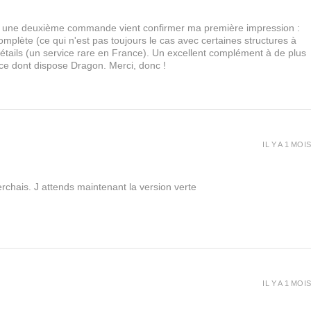
urs, une deuxième commande vient confirmer ma première impression :
lète (ce qui n'est pas toujours le cas avec certaines structures à
 détails (un service rare en France). Un excellent complément à de plus
 ce dont dispose Dragon. Merci, donc !
IL Y A 1 MOIS
rchais. J attends maintenant la version verte
IL Y A 1 MOIS