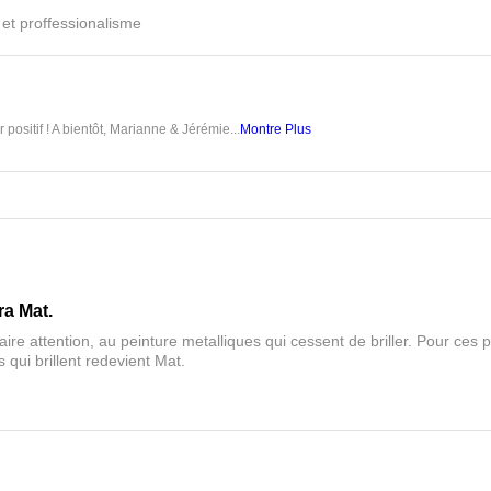
é et proffessionalisme
 positif ! A bientôt, Marianne & Jérémie...
Montre Plus
ra Mat.
aire attention, au peinture metalliques qui cessent de briller. Pour ces pa
 qui brillent redevient Mat.