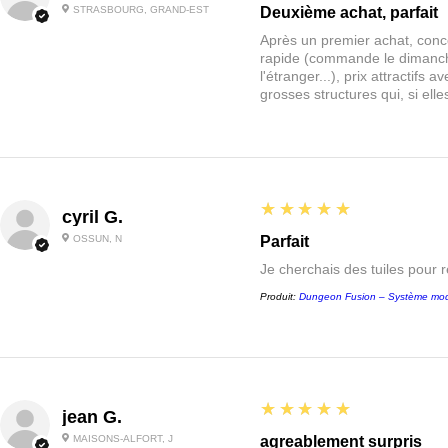
STRASBOURG, GRAND-EST
Deuxième achat, parfait
Après un premier achat, conce
rapide (commande le dimanche
l'étranger...), prix attractif
grosses structures qui, si el
5
★★★★★
cyril G.
OSSUN, N
Parfait
Je cherchais des tuiles pour 
Produit:
Dungeon Fusion – Système mod
5
★★★★★
jean G.
MAISONS-ALFORT, J
agreablement surpris