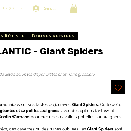
Se connecter
EUR (€)
s Rôliste
Bonnes Affaires
NTIC - Giant Spiders
délais selon les disponibilités chez notre grossiste.
'arachnides sur vos tables de jeu avec
Giant Spiders
. Cette boîte
géantes et 12 petites araignées
, avec des options fantasy et
Goblin Warband
pour créer des cavaliers gobelins sur araignées.
rêts, des cavernes ou des ruines oubliées, les
Giant Spiders
sont