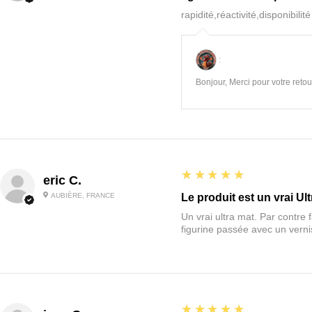
rapidité,réactivité,disponibilit
:
Bonjour, Merci pour votre retour
5
★★★★★
eric C.
AUBIÈRE, FRANCE
Le produit est un vrai Ult
Un vrai ultra mat. Par contre f
figurine passée avec un vernis
5
★★★★★