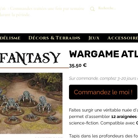
8/26 : Commandes traitées une fois par semaine
durant la période.
délisme
Décors & Terrains
Jeux
Accessoire
WARGAME ATLA
Prix
35,50 €
Sur commande, comptez 3-20 jours de 
Commandez le moi !
Faites surgir une véritable nuée d
permet d'assembler
12 araignées 
science-fiction. Compatible avec
Tapis dans les profondeurs des fo