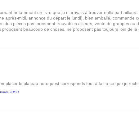
rnant notamment un livre que je n'arrivais à trouver nulle part aille
 après-midi, annonce du départ le lundi), bien emballé, commande comp
s avec des pièces pas forcément trouvables ailleurs, vente de grappes au
les proposent beaucoup de choses, ne proposent pas toujours loin de là
remplacer le plateau heroquest corresponds tout à fait à ce que je reche
ulaire 2D/3D