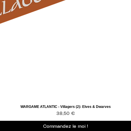
WARGAME ATLANTIC - Villagers (2): Elves & Dwarves
Aperçu rapide
Prix
38,50 €
Commandez le moi !