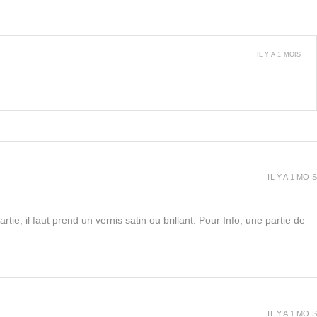
IL Y A 1 MOIS
IL Y A 1 MOIS
rtie, il faut prend un vernis satin ou brillant. Pour Info, une partie de
IL Y A 1 MOIS