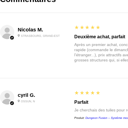
5
★★★★★
Nicolas M.
STRASBOURG, GRAND-EST
Deuxième achat, parfait
Après un premier achat, conce
rapide (commande le dimanche
l'étranger...), prix attractif
grosses structures qui, si el
5
★★★★★
cyril G.
OSSUN, N
Parfait
Je cherchais des tuiles pour 
Produit:
Dungeon Fusion – Système mod