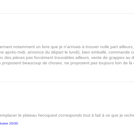
rnant notamment un livre que je n'arrivais à trouver nulle part aille
 après-midi, annonce du départ le lundi), bien emballé, commande comp
s avec des pièces pas forcément trouvables ailleurs, vente de grappes au
les proposent beaucoup de choses, ne proposent pas toujours loin de là
remplacer le plateau heroquest corresponds tout à fait à ce que je reche
ulaire 2D/3D