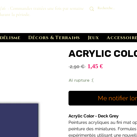
8/26 : Commandes traitées une fois par semaine
durant la période.
délisme
Décors & Terrains
Jeux
Accessoire
ACRYLIC COL
Prix
1,45 €
Prix
 2,90 € 
promotionnel
original
Aï rupture :(
Me notifier lo
Acrylic Color - Deck Grey
Peintures acryliques au fini mat 
peinture des miniatures. Formules
expérimentés utilisant une nouvel