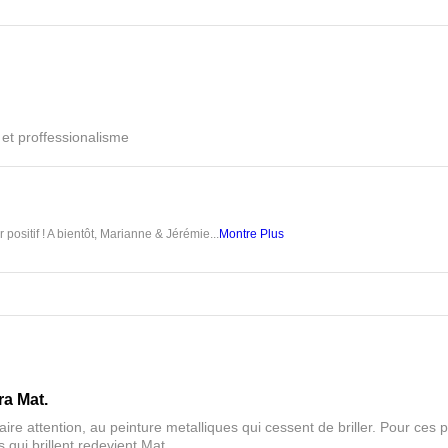
é et proffessionalisme
 positif ! A bientôt, Marianne & Jérémie...
Montre Plus
ra Mat.
aire attention, au peinture metalliques qui cessent de briller. Pour ces pa
 qui brillent redevient Mat.