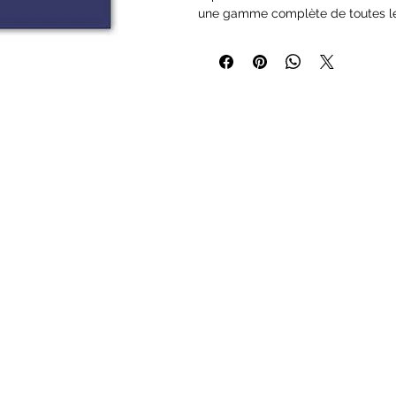
une gamme complète de toutes les
wargames, les véhicules, les figur
marque.
Riche en pigments de haute qualit
à séchage rapide respectant tous l
techniques, ce qui les rend appro
spécialement pour la peinture au p
avec un aérographe légèrement di
Non toxique à base d'eau sans la
acier inoxydable.
Contient:
17ml
*Cette peinture peut contenir un sceau