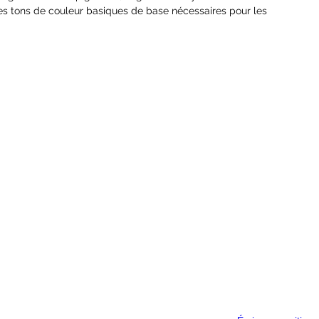
 tons de couleur basiques de base nécessaires pour les
es et les maquettes, ainsi que des couleurs exclusives à la
é, ces couleurs laisseront une fine couche homogène de peinture
es détails de la surface. Parfaits pour les glaçures et autres
priés tant pour les experts comme pour les amateurs. Conçus
inceau, mais les peintures Acrylic Color peuvent être utilisées
lué avec du Diluant Acrylique.
tex. Bien agiter avant usage. Comprend une boule à mélanger en
 protecteur, à retirer avant utilisation.