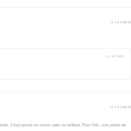
IL Y A 1 MOIS
IL Y A 1 MOIS
IL Y A 1 MOIS
rtie, il faut prend un vernis satin ou brillant. Pour Info, une partie de