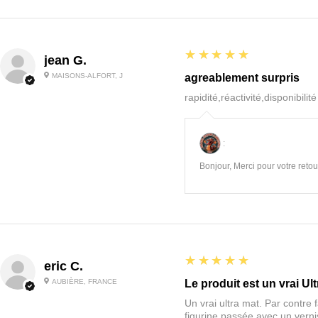
5
★★★★★
jean G.
MAISONS-ALFORT, J
agreablement surpris
rapidité,réactivité,disponibilit
:
Bonjour, Merci pour votre retour
5
★★★★★
eric C.
AUBIÈRE, FRANCE
Le produit est un vrai Ult
Un vrai ultra mat. Par contre f
figurine passée avec un vernis