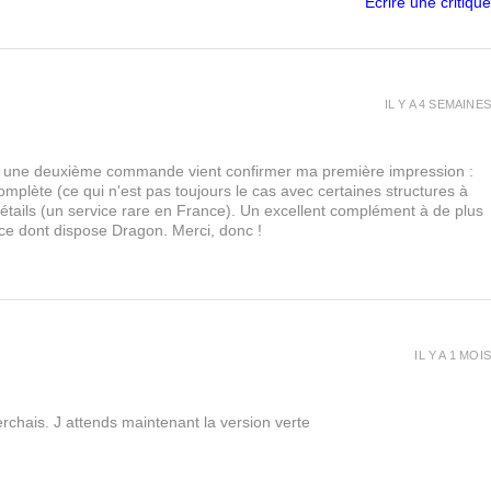
Écrire une critique
IL Y A 4 SEMAINES
urs, une deuxième commande vient confirmer ma première impression :
lète (ce qui n'est pas toujours le cas avec certaines structures à
 détails (un service rare en France). Un excellent complément à de plus
 ce dont dispose Dragon. Merci, donc !
IL Y A 1 MOIS
rchais. J attends maintenant la version verte