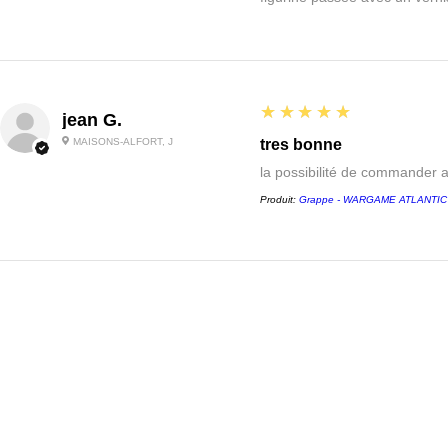
5
★★★★★
jean G.
MAISONS-ALFORT, J
tres bonne
la possibilité de commander 
Produit:
Grappe - WARGAME ATLANTIC - 