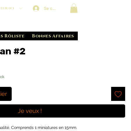
Se connecter
EUR (€)
s Rôliste
Bonnes Affaires
an #2
ock
ier
Je veux !
qualité. Comprends 1 miniatures en 15mm.