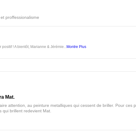
é et proffessionalisme
 positif ! A bientôt, Marianne & Jérémie...
Montre Plus
ra Mat.
aire attention, au peinture metalliques qui cessent de briller. Pour ces pa
 qui brillent redevient Mat.