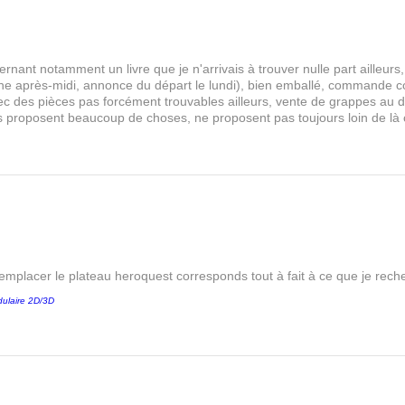
rnant notamment un livre que je n'arrivais à trouver nulle part aille
 après-midi, annonce du départ le lundi), bien emballé, commande comp
s avec des pièces pas forcément trouvables ailleurs, vente de grappes au
les proposent beaucoup de choses, ne proposent pas toujours loin de là
remplacer le plateau heroquest corresponds tout à fait à ce que je reche
ulaire 2D/3D