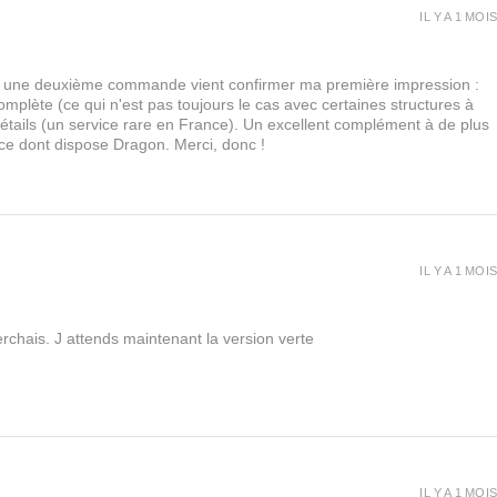
IL Y A 1 MOIS
urs, une deuxième commande vient confirmer ma première impression :
lète (ce qui n'est pas toujours le cas avec certaines structures à
 détails (un service rare en France). Un excellent complément à de plus
 ce dont dispose Dragon. Merci, donc !
IL Y A 1 MOIS
rchais. J attends maintenant la version verte
IL Y A 1 MOIS