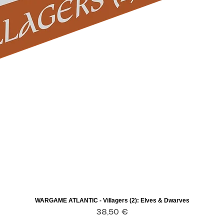
WARGAME ATLANTIC - Villagers (2): Elves & Dwarves
Aperçu rapide
Prix
38,50 €