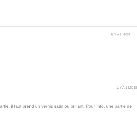
IL Y A 1 MOIS
IL Y A 1 MOIS
rtie, il faut prend un vernis satin ou brillant. Pour Info, une partie de