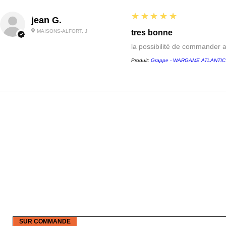
5
★★★★★
jean G.
MAISONS-ALFORT, J
tres bonne
la possibilité de commander 
Produit:
Grappe - WARGAME ATLANTIC - 
SUR COMMANDE