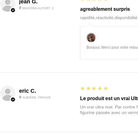
jean G.
MAISONS-ALFORT, J
agreablement surpris
rapidité,réactivité,disponibilit
:
Bonjour, Merci pour votre retour
5
★★★★★
eric C.
AUBIÈRE, FRANCE
Le produit est un vrai Ult
Un vrai ultra mat. Par contre f
figurine passée avec un vernis