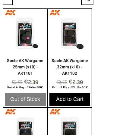
Socle AK Wargame
Socle AK Wargame
25mm (x10) -
32mm (x10) -
AK1101
AK1102
Regular Price
Sale Price
Regular Price
Sale Price
€2.39
€2.39
€2.65
€2.65
Paint & Play : 5% dès 50€
Paint & Play : 5% dès 50€
Out of Stock
Add to Cart