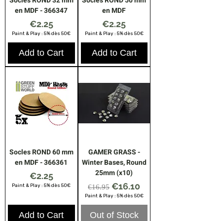
Socles ROND 32 mm
Socles ROND 50 mm
en MDF - 366347
en MDF
Price
Price
€2.25
€2.25
Paint & Play : 5% dès 50€
Paint & Play : 5% dès 50€
Add to Cart
Add to Cart
Socles ROND 60 mm
GAMER GRASS -
en MDF - 366361
Winter Bases, Round
25mm (x10)
Price
€2.25
Regular Price
Sale Price
€16.10
Paint & Play : 5% dès 50€
€16.95
Paint & Play : 5% dès 50€
Add to Cart
Out of Stock