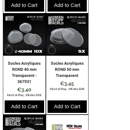
Add to Cart
Add to Cart
Socles Acryliques
Socles Acryliques
ROND 40 mm
ROND 50 mm
Transparent -
Transparent
367931
Price
€3.45
Price
€3.40
Paint & Play : 5% dès 50€
Paint & Play : 5% dès 50€
Add to Cart
Add to Cart