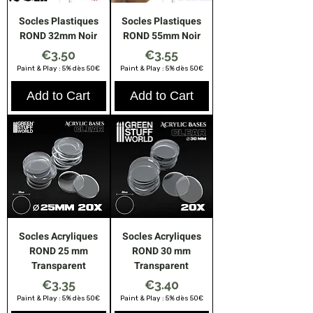
Socles Plastiques
Socles Plastiques
ROND 32mm Noir
ROND 55mm Noir
Price
Price
€3.50
€3.55
Paint & Play : 5% dès 50€
Paint & Play : 5% dès 50€
Add to Cart
Add to Cart
Socles Acryliques
Socles Acryliques
ROND 25 mm
ROND 30 mm
Transparent
Transparent
Price
Price
€3.35
€3.40
Paint & Play : 5% dès 50€
Paint & Play : 5% dès 50€