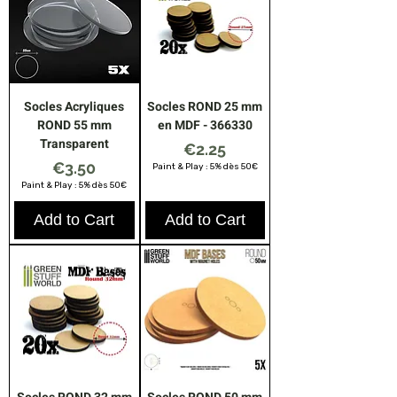
Socles Acryliques
Socles ROND 25 mm
ROND 55 mm
en MDF - 366330
Transparent
Price
€2.25
Price
€3.50
Paint & Play : 5% dès 50€
Paint & Play : 5% dès 50€
Add to Cart
Add to Cart