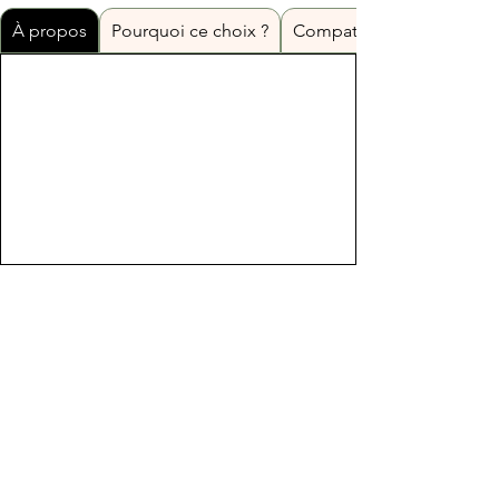
À propos
Pourquoi ce choix ?
Compatibilité et usages