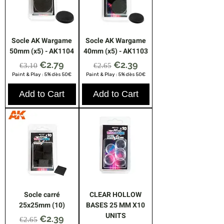
Socle AK Wargame
Socle AK Wargame
50mm (x5) - AK1104
40mm (x5) - AK1103
Regular Price
Sale Price
Regular Price
Sale Price
€2.79
€2.39
€3.10
€2.65
Paint & Play : 5% dès 50€
Paint & Play : 5% dès 50€
Add to Cart
Add to Cart
Socle carré
CLEAR HOLLOW
25x25mm (10)
BASES 25 MM X10
UNITS
Regular Price
Sale Price
€2.39
€2.65