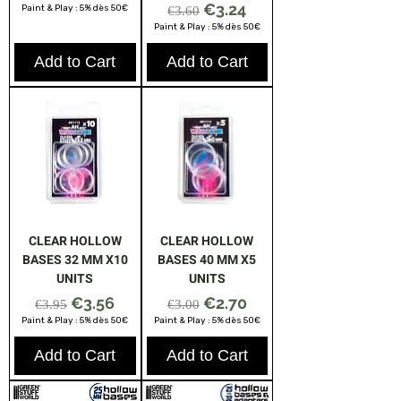
Regular Price
Sale Price
€3.24
Paint & Play : 5% dès 50€
€3.60
Paint & Play : 5% dès 50€
Add to Cart
Add to Cart
CLEAR HOLLOW
CLEAR HOLLOW
BASES 32 MM X10
BASES 40 MM X5
UNITS
UNITS
Regular Price
Sale Price
Regular Price
Sale Price
€3.56
€2.70
€3.95
€3.00
Paint & Play : 5% dès 50€
Paint & Play : 5% dès 50€
Add to Cart
Add to Cart