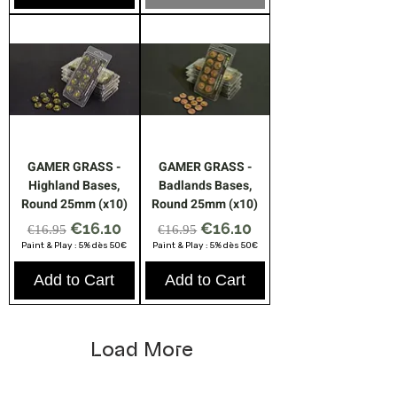
GAMER GRASS -
GAMER GRASS -
Highland Bases,
Badlands Bases,
Round 25mm (x10)
Round 25mm (x10)
Regular Price
Sale Price
Regular Price
Sale Price
€16.10
€16.10
€16.95
€16.95
Paint & Play : 5% dès 50€
Paint & Play : 5% dès 50€
Add to Cart
Add to Cart
Load More