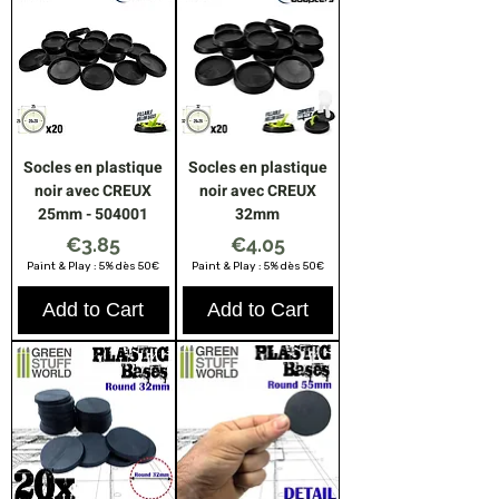
Socles en plastique
Socles en plastique
noir avec CREUX
noir avec CREUX
25mm - 504001
32mm
Price
Price
€3.85
€4.05
Paint & Play : 5% dès 50€
Paint & Play : 5% dès 50€
Add to Cart
Add to Cart