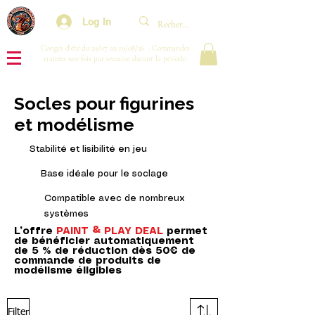
Log In
Congés d'été du 29/07 au 10/08/26 : Commandes
traitées une fois par semaine durant la période.
Socles pour figurines
et modélisme
Stabilité et lisibilité en jeu
Base idéale pour le soclage
Compatible avec de nombreux
systèmes
L’offre
PAINT & PLAY DEAL
permet
de bénéficier automatiquement
de 5 % de réduction dès 50€ de
commande de produits de
modélisme éligibles
Filter