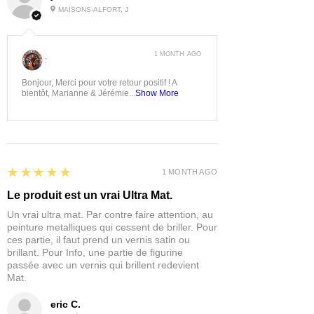
MAISONS-ALFORT, J
1 MONTH AGO
:
Bonjour, Merci pour votre retour positif ! A
bientôt, Marianne & Jérémie...
Show More
5
★★★★★
1 MONTH AGO
Le produit est un vrai Ultra Mat.
Un vrai ultra mat. Par contre faire attention, au
peinture metalliques qui cessent de briller. Pour
ces partie, il faut prend un vernis satin ou
brillant. Pour Info, une partie de figurine
passée avec un vernis qui brillent redevient
Mat.
eric C.