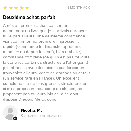
5
★★★★★
1 MONTH AGO
Deuxième achat, parfait
Après un premier achat, concernant
notamment un livre que je n'arrivais à trouver
nulle part ailleurs, une deuxième commande
vient confirmer ma première impression :
rapide (commande le dimanche après-midi,
annonce du départ le lundi), bien emballé,
commande complète (ce qui n'est pas toujours
le cas avec certaines structures à l'étranger...),
prix attractifs avec des pièces pas forcément
trouvables ailleurs, vente de grappes au détails
(un service rare en France). Un excellent
complément à de plus grosses structures qui,
si elles proposent beaucoup de choses, ne
proposent pas toujours loin de là ce dont
dispose Dragon. Merci, donc !
Nicolas M.
STRASBOURG, GRAND-EST