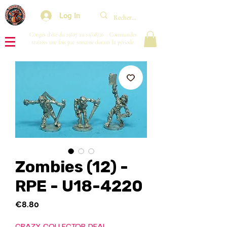
Log In
Congés d'été du 29/07 au 10/08/26 : Commandes
traitées une fois par semaine durant la période.
Zombies (12) -
RPE - U18-4220
Price
€8.80
CRAZY COLLECTOR DEAL