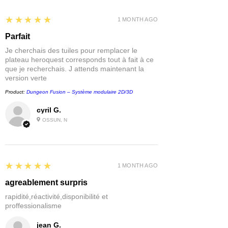
5
★★★★★
1 MONTH AGO
Parfait
Je cherchais des tuiles pour remplacer le
plateau heroquest corresponds tout à fait à ce
que je recherchais. J attends maintenant la
version verte
Product:
Dungeon Fusion – Système modulaire 2D/3D
cyril G.
OSSUN, N
5
★★★★★
1 MONTH AGO
agreablement surpris
rapidité,réactivité,disponibilité et
proffessionalisme
jean G.