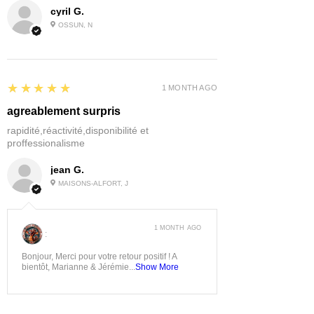
cyril G.
OSSUN, N
5
★★★★★
1 MONTH AGO
agreablement surpris
rapidité,réactivité,disponibilité et
proffessionalisme
jean G.
MAISONS-ALFORT, J
1 MONTH AGO
:
Bonjour, Merci pour votre retour positif ! A
bientôt, Marianne & Jérémie...
Show More