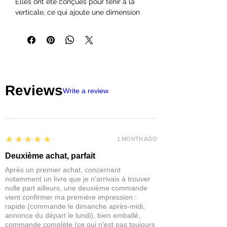
Elles ont été conçues pour tenir à la
verticale, ce qui ajoute une dimension
supplémentaire aux socles de vos
figurines. Une fois que vous avez fini de
peindre vos figurines, simplement
détachez une ou plusieurs touffes de la
plaque avec des pincettes, et collez les
directement sur votre décor. Ne oubliez
Reviews
que, même si elles sont auto-adhésif,
Write a review
un peu
Colle PVA
peut être nécessaire
dans certains surfaces inégales pour
une solution permanente.
Dimensions de la Feuille:7,5x13,5cm
5
★★★★★
Hauteur : environ 22mm
1 MONTH AGO
Nombres de pièces: 22 Touffes
Deuxième achat, parfait
Après un premier achat, concernant
notamment un livre que je n'arrivais à trouver
nulle part ailleurs, une deuxième commande
vient confirmer ma première impression :
rapide (commande le dimanche après-midi,
annonce du départ le lundi), bien emballé,
commande complète (ce qui n'est pas toujours