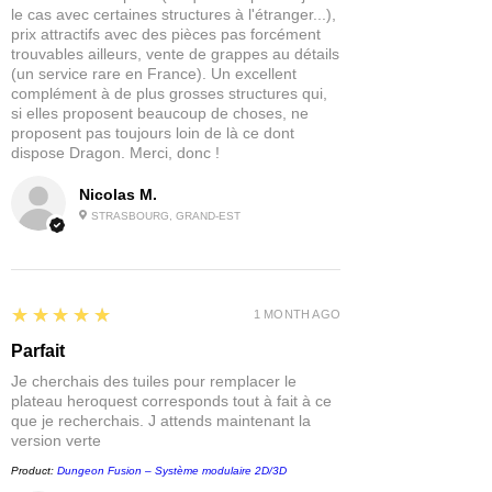
le cas avec certaines structures à l'étranger...),
prix attractifs avec des pièces pas forcément
trouvables ailleurs, vente de grappes au détails
(un service rare en France). Un excellent
complément à de plus grosses structures qui,
si elles proposent beaucoup de choses, ne
proposent pas toujours loin de là ce dont
dispose Dragon. Merci, donc !
Nicolas M.
STRASBOURG, GRAND-EST
5
★★★★★
1 MONTH AGO
Parfait
Je cherchais des tuiles pour remplacer le
plateau heroquest corresponds tout à fait à ce
que je recherchais. J attends maintenant la
version verte
Product:
Dungeon Fusion – Système modulaire 2D/3D