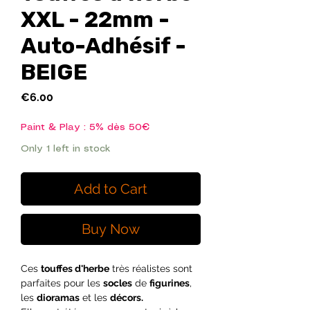
XXL - 22mm -
Auto-Adhésif -
BEIGE
Price
€6.00
Paint & Play : 5% dès 50€
Only 1 left in stock
Add to Cart
Buy Now
Ces
touffes d'herbe
très réalistes sont
parfaites pour les
socles
de
figurines
,
les
dioramas
et les
décors.