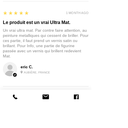
5
★★★★★
1 MONTH AGO
Le produit est un vrai Ultra Mat.
Un vrai ultra mat. Par contre faire attention, au
peinture metalliques qui cessent de briller. Pour
ces partie, il faut prend un vernis satin ou
brillant. Pour Info, une partie de figurine
passée avec un vernis qui brillent redevient
Mat.
eric C.
AUBIÈRE, FRANCE
5
★★★★★
1 MONTH AGO
tres bonne
la possibilité de commander a la grappe
Product:
Grappe - WARGAME ATLANTIC - Foot Knights (1150-
1320)