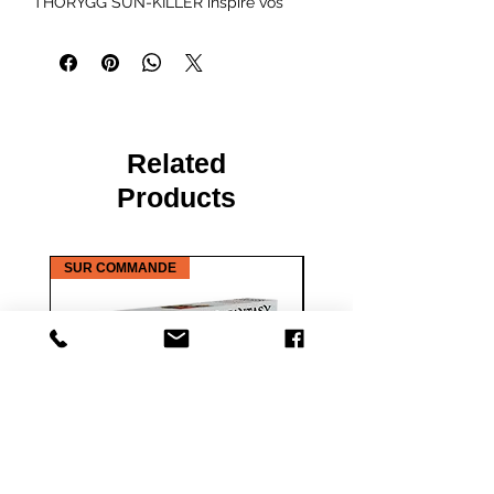
THORYGG SUN-KILLER inspire vos
soldats Stormcloak à abattre leurs
ennemis. Soutenez vos troupes avec
NURA SNOW-SHOD comme allié, en
soignant leurs blessures et en veillant à
ce que la force de Talos les traverse.
Écrasez vos ennemis devant vous avec
Related
trois SOLDATS STORMCLOAK avec des
haches.
Products
Comprend :
SUR COMMANDE
1x Donneur de serment Gonnar
1x tueur de soleil Thorygg
1x Nura Snow-Shod
3x soldats Stormcloak avec hache
Cet ensemble contient six figurines en
résine multi-parties de haute qualité à
l'échelle 32 mm avec des bases
scéniques. Nécessite un peu
d'assemblage. Livré non peint. À utiliser