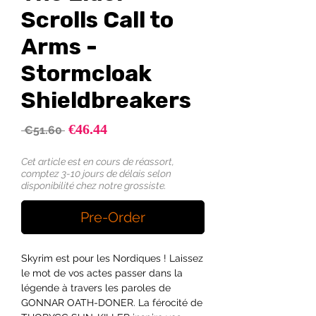
Scrolls Call to
Arms -
Stormcloak
Shieldbreakers
Sale
€46.44
Regular
 €51.60 
Price
Price
Cet article est en cours de réassort,
comptez 3-10 jours de délais selon
disponibilité chez notre grossiste.
Pre-Order
Skyrim est pour les Nordiques ! Laissez
le mot de vos actes passer dans la
légende à travers les paroles de
GONNAR OATH-DONER. La férocité de