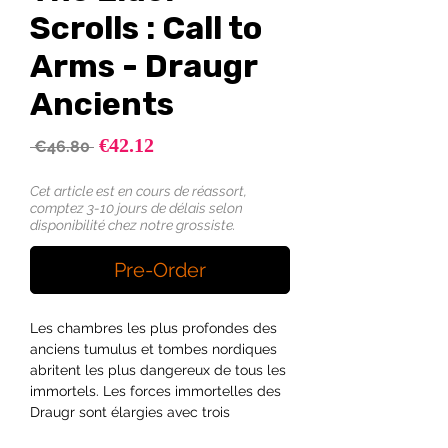
Scrolls : Call to
Arms - Draugr
Ancients
Sale
€42.12
Regular
 €46.80 
Price
Price
Cet article est en cours de réassort,
comptez 3-10 jours de délais selon
disponibilité chez notre grossiste.
Pre-Order
Les chambres les plus profondes des
anciens tumulus et tombes nordiques
abritent les plus dangereux de tous les
immortels. Les forces immortelles des
Draugr sont élargies avec trois
HULKING DRAUGR sauvages avec des