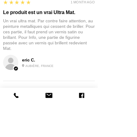
5
★★★★★
1 MONTH AGO
Le produit est un vrai Ultra Mat.
Un vrai ultra mat. Par contre faire attention, au
peinture metalliques qui cessent de briller. Pour
ces partie, il faut prend un vernis satin ou
brillant. Pour Info, une partie de figurine
passée avec un vernis qui brillent redevient
Mat.
eric C.
AUBIÈRE, FRANCE
5
★★★★★
1 MONTH AGO
tres bonne
la possibilité de commander a la grappe
Product:
Grappe - WARGAME ATLANTIC - Foot Knights (1150-
1320)
jean G.