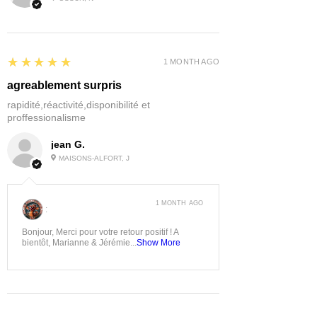
5
★★★★★
1 MONTH AGO
agreablement surpris
rapidité,réactivité,disponibilité et
proffessionalisme
jean G.
MAISONS-ALFORT, J
1 MONTH AGO
:
Bonjour, Merci pour votre retour positif ! A
bientôt, Marianne & Jérémie...
Show More