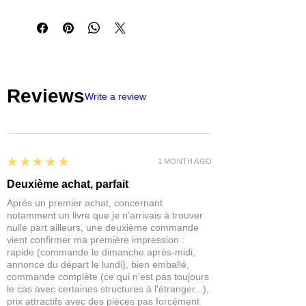
peut être diluée avec de l'eau ou un
diluant acrylique pour modifier sa
fluidité.
Cette
pâte texturée
est épaisse et a
une consistance dense, adaptée pour
représenter des
textures de boue
Reviews
brillante
sur des
bases
de
diorama
ou
Write a review
de
vignette
. Elle peut être facilement
étalée avec un pinceau ou une spatule.
Sèche en 5-30 minutes selon
l'épaisseur de la couche. Soluble dans
5
★★★★★
l'eau. Les outils peuvent être nettoyés
1 MONTH AGO
avec de l'eau.
Deuxième achat, parfait
Contient 1 flacon de
pâte de texture
de
Après un premier achat, concernant
30 ml.
notamment un livre que je n'arrivais à trouver
nulle part ailleurs, une deuxième commande
vient confirmer ma première impression :
rapide (commande le dimanche après-midi,
annonce du départ le lundi), bien emballé,
commande complète (ce qui n'est pas toujours
le cas avec certaines structures à l'étranger...),
prix attractifs avec des pièces pas forcément