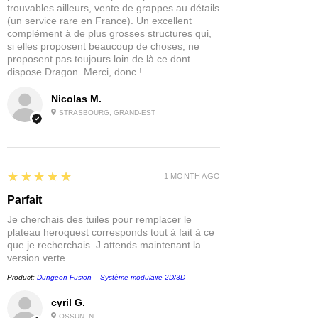
trouvables ailleurs, vente de grappes au détails
(un service rare en France). Un excellent
complément à de plus grosses structures qui,
si elles proposent beaucoup de choses, ne
proposent pas toujours loin de là ce dont
dispose Dragon. Merci, donc !
Nicolas M.
STRASBOURG, GRAND-EST
5
★★★★★
1 MONTH AGO
Parfait
Je cherchais des tuiles pour remplacer le
plateau heroquest corresponds tout à fait à ce
que je recherchais. J attends maintenant la
version verte
Product:
Dungeon Fusion – Système modulaire 2D/3D
cyril G.
OSSUN, N