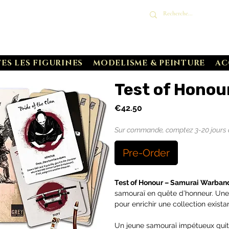
8/26 : Commandes traitées une fois par semaine
durant la période.
ES LES FIGURINES
MODELISME & PEINTURE
AC
Test of Honou
Price
€42.50
Sur commande, comptez 3-20 jours de 
Pre-Order
Test of Honour – Samurai Warban
samouraï en quête d’honneur. Une
pour enrichir une collection exista
Un jeune samouraï impétueux quitt