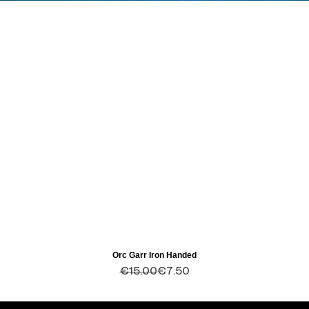
Orc Garr Iron Handed
Quick View
Regular Price
Sale Price
€15.00
€7.50