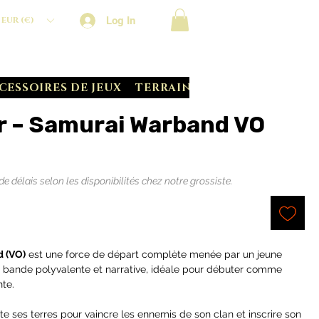
Log In
EUR (€)
CESSOIRES DE JEUX
TERRAIN CRATE
BATTLE S
r – Samurai Warband VO
délais selon les disponibilités chez notre grossiste.
d (VO)
est une force de départ complète menée par un jeune
 bande polyvalente et narrative, idéale pour débuter comme
nte.
e ses terres pour vaincre les ennemis de son clan et inscrire son