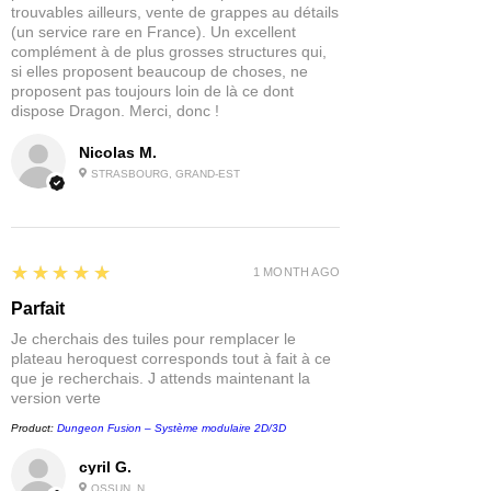
trouvables ailleurs, vente de grappes au détails
(un service rare en France). Un excellent
complément à de plus grosses structures qui,
si elles proposent beaucoup de choses, ne
proposent pas toujours loin de là ce dont
dispose Dragon. Merci, donc !
Nicolas M.
STRASBOURG, GRAND-EST
5
★★★★★
1 MONTH AGO
Parfait
Je cherchais des tuiles pour remplacer le
plateau heroquest corresponds tout à fait à ce
que je recherchais. J attends maintenant la
version verte
Product:
Dungeon Fusion – Système modulaire 2D/3D
cyril G.
OSSUN, N