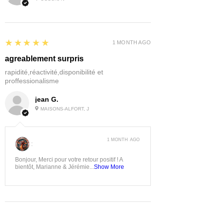
5
★★★★★
1 MONTH AGO
agreablement surpris
rapidité,réactivité,disponibilité et
proffessionalisme
jean G.
MAISONS-ALFORT, J
1 MONTH AGO
:
Bonjour, Merci pour votre retour positif ! A
bientôt, Marianne & Jérémie...
Show More