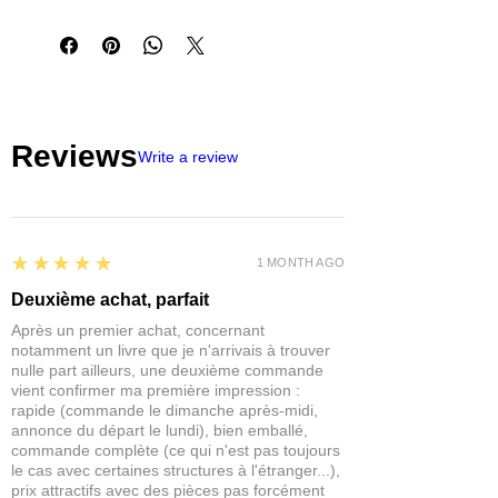
d'authenticité et de caractère aux
figurines. Ces sceaux sont de petits
rouleaux ou rubans qui s'attachent à
l'armure ou aux armes d'une figurine et
sont souvent ornés de divers symboles
et inscriptions.
Reviews
Ils existent en différentes formes et
Write a review
tailles pour répondre à tous les besoins
et à toutes les échelles. Idéal pour les
dioramas et les décors.
Ce produit est livré non peint et est
5
★★★★★
parfait pour le 1:48.
1 MONTH AGO
Contient : x50 purity seals
Deuxième achat, parfait
Après un premier achat, concernant
notamment un livre que je n'arrivais à trouver
nulle part ailleurs, une deuxième commande
vient confirmer ma première impression :
rapide (commande le dimanche après-midi,
annonce du départ le lundi), bien emballé,
commande complète (ce qui n'est pas toujours
le cas avec certaines structures à l'étranger...),
prix attractifs avec des pièces pas forcément