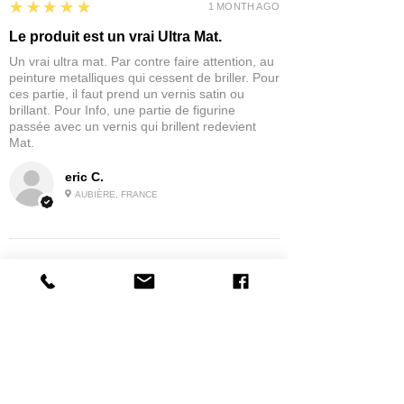
5
★★★★★
1 MONTH AGO
Le produit est un vrai Ultra Mat.
Un vrai ultra mat. Par contre faire attention, au
peinture metalliques qui cessent de briller. Pour
ces partie, il faut prend un vernis satin ou
brillant. Pour Info, une partie de figurine
passée avec un vernis qui brillent redevient
Mat.
eric C.
AUBIÈRE, FRANCE
5
★★★★★
1 MONTH AGO
tres bonne
la possibilité de commander a la grappe
Product:
Grappe - WARGAME ATLANTIC - Foot Knights (1150-
1320)
jean G.