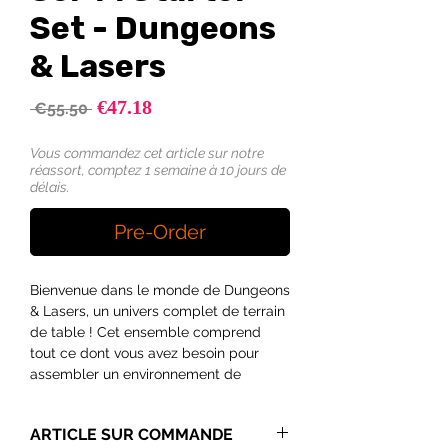
Set - Dungeons
& Lasers
Sale
€47.18
Regular
 €55.50 
Price
Price
Vous commandez cet article sur notre
réassort, comptez 1 semaine à 10 jours de
délais.
Pre-Order
Bienvenue dans le monde de Dungeons
& Lasers, un univers complet de terrain
de table ! Cet ensemble comprend
tout ce dont vous avez besoin pour
assembler un environnement de
science-fiction multi-pièces sur votre
table de jeu.
ARTICLE SUR COMMANDE
Vous voulez explorer des laboratoires