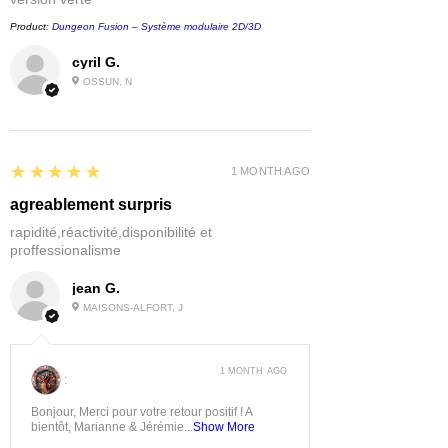
Product:
Dungeon Fusion – Système modulaire 2D/3D
cyril G.
OSSUN, N
5
★★★★★
1 MONTH AGO
agreablement surpris
rapidité,réactivité,disponibilité et
proffessionalisme
jean G.
MAISONS-ALFORT, J
1 MONTH AGO
:
Bonjour, Merci pour votre retour positif ! A
bientôt, Marianne & Jérémie...
Show More