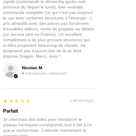
rapide (commande le dimanche après-midi,
annonce du départ le lundi), bien emballé,
commande complète (ce qui n'est pas toujours
le cas avec certaines structures à l'étranger...),
prix attractifs avec des pièces pas forcément
trouvables ailleurs, vente de grappes au détails
(un service rare en France). Un excellent
complément à de plus grosses structures qui,
si elles proposent beaucoup de choses, ne
proposent pas toujours loin de là ce dont
dispose Dragon. Merci, donc !
Nicolas M.
STRASBOURG, GRAND-EST
5
★★★★★
1 MONTH AGO
Parfait
Je cherchais des tuiles pour remplacer le
plateau heroquest corresponds tout à fait à ce
que je recherchais. J attends maintenant la
version verte