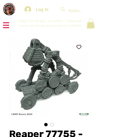
Log In
Congés d'été du 29/07 au 10/08/26 : Commandes
traitées une fois par semaine durant la période.
Reaper 77755 -