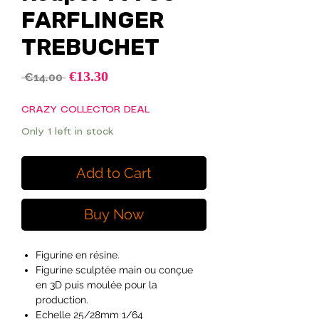
FARFLINGER
TREBUCHET
Sale
€13.30
Regular
 €14.00 
Price
Price
CRAZY COLLECTOR DEAL
Only 1 left in stock
Add to Cart
Buy Now
Figurine en résine.
Figurine sculptée main ou conçue
en 3D puis moulée pour la
production.
Echelle 25/28mm 1/64