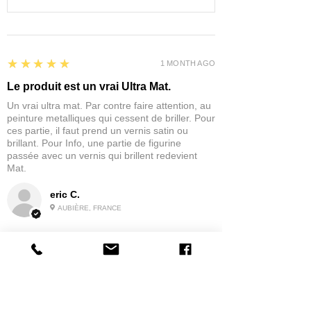
5
★★★★★
1 MONTH AGO
Le produit est un vrai Ultra Mat.
Un vrai ultra mat. Par contre faire attention, au
peinture metalliques qui cessent de briller. Pour
ces partie, il faut prend un vernis satin ou
brillant. Pour Info, une partie de figurine
passée avec un vernis qui brillent redevient
Mat.
eric C.
AUBIÈRE, FRANCE
5
★★★★★
1 MONTH AGO
tres bonne