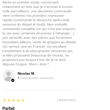
Après un premier achat, concernant
notamment un livre que je n'arrivais à trouver
nulle part ailleurs, une deuxième commande
vient confirmer ma première impression :
rapide (commande le dimanche après-midi,
annonce du départ le lundi), bien emballé,
commande complète (ce qui n'est pas toujours
le cas avec certaines structures à l'étranger...),
prix attractifs avec des pièces pas forcément
trouvables ailleurs, vente de grappes au détails
(un service rare en France). Un excellent
complément à de plus grosses structures qui,
si elles proposent beaucoup de choses, ne
proposent pas toujours loin de là ce dont
dispose Dragon. Merci, donc !
Nicolas M.
STRASBOURG, GRAND-EST
5
★★★★★
1 MONTH AGO
Parfait