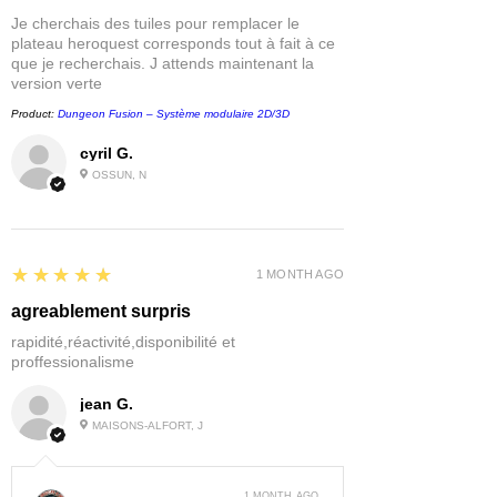
Je cherchais des tuiles pour remplacer le
plateau heroquest corresponds tout à fait à ce
que je recherchais. J attends maintenant la
version verte
Product:
Dungeon Fusion – Système modulaire 2D/3D
cyril G.
OSSUN, N
5
★★★★★
1 MONTH AGO
agreablement surpris
rapidité,réactivité,disponibilité et
proffessionalisme
jean G.
MAISONS-ALFORT, J
1 MONTH AGO