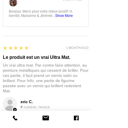
:
Bonjour, Merci pour votre retour positif ! A
bientôt, Marianne & Jérémie...
Show More
5
★★★★★
1 MONTH AGO
Le produit est un vrai Ultra Mat.
Un vrai ultra mat. Par contre faire attention, au
peinture metalliques qui cessent de briller. Pour
ces partie, il faut prend un vernis satin ou
brillant. Pour Info, une partie de figurine
passée avec un vernis qui brillent redevient
Mat.
eric C.
AUBIÈRE, FRANCE