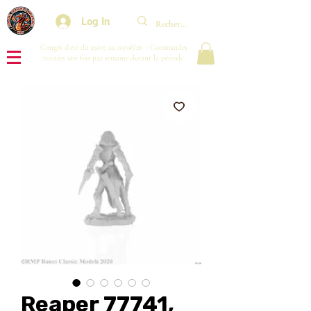
Log In
Congés d'été du 29/07 au 10/08/26 : Commandes
traitées une fois par semaine durant la période.
Reaper 77741,