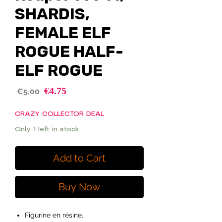
SHARDIS,
FEMALE ELF
ROGUE HALF-
ELF ROGUE
Sale
€4.75
Regular
 €5.00 
Price
Price
CRAZY COLLECTOR DEAL
Only 1 left in stock
Add to Cart
Buy Now
Figurine en résine.