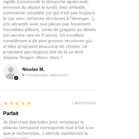
rapide (commande le dimanche après-midi,
annonce du départ le lundi), bien emballé,
commande complète (ce qui n'est pas toujours
le cas avec certaines structures à l'étranger...),
prix attractifs avec des pièces pas forcément
trouvables ailleurs, vente de grappes au détails
(un service rare en France). Un excellent
complément à de plus grosses structures qui,
si elles proposent beaucoup de choses, ne
proposent pas toujours loin de là ce dont
dispose Dragon. Merci, donc !
Nicolas M.
STRASBOURG, GRAND-EST
5
★★★★★
1 MONTH AGO
Parfait
Je cherchais des tuiles pour remplacer le
plateau heroquest corresponds tout à fait à ce
que je recherchais. J attends maintenant la
version verte