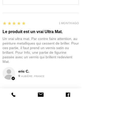
5
★★★★★
1 MONTH AGO
Le produit est un vrai Ultra Mat.
Un vrai ultra mat. Par contre faire attention, au
peinture metalliques qui cessent de briller. Pour
ces partie, il faut prend un vernis satin ou
brillant. Pour Info, une partie de figurine
passée avec un vernis qui brillent redevient
Mat.
eric C.
AUBIÈRE, FRANCE
5
★★★★★
1 MONTH AGO
tres bonne