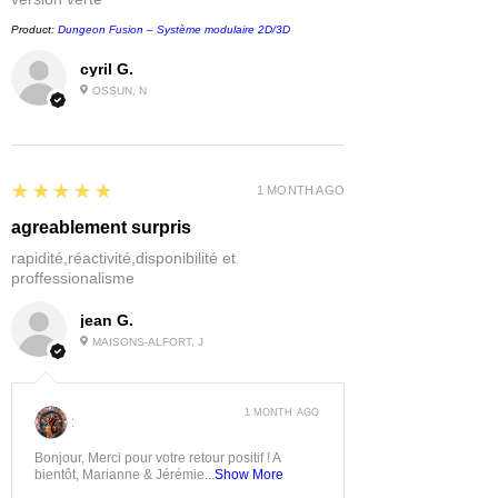
Product:
Dungeon Fusion – Système modulaire 2D/3D
cyril G.
OSSUN, N
5
★★★★★
1 MONTH AGO
agreablement surpris
rapidité,réactivité,disponibilité et
proffessionalisme
jean G.
MAISONS-ALFORT, J
1 MONTH AGO
:
Bonjour, Merci pour votre retour positif ! A
bientôt, Marianne & Jérémie...
Show More