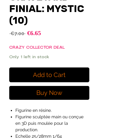
FINIAL: MYSTIC
(10)
Sale
€6.65
Regular
 €7.00 
Price
Price
CRAZY COLLECTOR DEAL
Only 1 left in stock
Add to Cart
Buy Now
Figurine en résine.
Figurine sculptée main ou conçue
en 3D puis moulée pour la
production.
Echelle 25/28mm 1/64