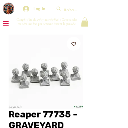
Log In
Congés d'été du 29/07 au 10/08/26 : Commandes
traitées une fois par semaine durant la période.
Reaper 77735 -
GRAVEYARD