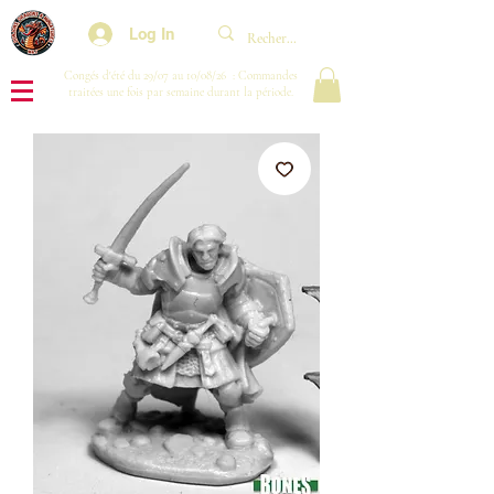
Log In
Congés d'été du 29/07 au 10/08/26 : Commandes
traitées une fois par semaine durant la période.