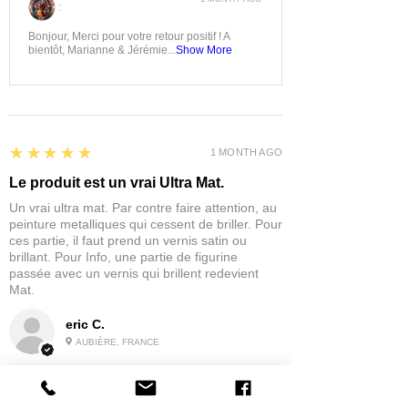
:
Bonjour, Merci pour votre retour positif ! A
bientôt, Marianne & Jérémie...
Show More
5
★★★★★
1 MONTH AGO
Le produit est un vrai Ultra Mat.
Un vrai ultra mat. Par contre faire attention, au
peinture metalliques qui cessent de briller. Pour
ces partie, il faut prend un vernis satin ou
brillant. Pour Info, une partie de figurine
passée avec un vernis qui brillent redevient
Mat.
eric C.
AUBIÈRE, FRANCE