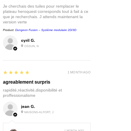
Je cherchais des tuiles pour remplacer le
plateau heroquest corresponds tout à fait à ce
que je recherchais. J attends maintenant la
version verte
Product:
Dungeon Fusion – Système modulaire 2D/3D
cyril G.
OSSUN, N
5
★★★★★
1 MONTH AGO
agreablement surpris
rapidité,réactivité,disponibilité et
proffessionalisme
jean G.
MAISONS-ALFORT, J
1 MONTH AGO