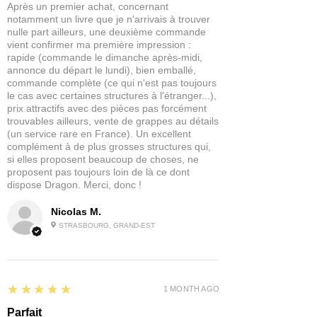
Après un premier achat, concernant
notamment un livre que je n'arrivais à trouver
nulle part ailleurs, une deuxième commande
vient confirmer ma première impression :
rapide (commande le dimanche après-midi,
annonce du départ le lundi), bien emballé,
commande complète (ce qui n'est pas toujours
le cas avec certaines structures à l'étranger...),
prix attractifs avec des pièces pas forcément
trouvables ailleurs, vente de grappes au détails
(un service rare en France). Un excellent
complément à de plus grosses structures qui,
si elles proposent beaucoup de choses, ne
proposent pas toujours loin de là ce dont
dispose Dragon. Merci, donc !
Nicolas M.
STRASBOURG, GRAND-EST
5
★★★★★
1 MONTH AGO
Parfait