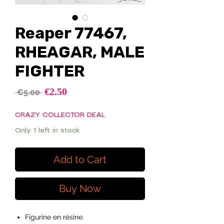
Reaper 77467,
RHEAGAR, MALE
FIGHTER
Sale
€2.50
Regular
 €5.00 
Price
Price
CRAZY COLLECTOR DEAL
Only 1 left in stock
Add to Cart
Buy Now
Figurine en résine.